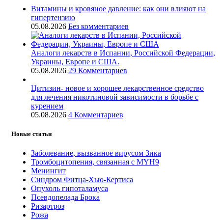
Витамины и кровяное давление: как они влияют на
гипертензию
05.08.2026
Без комментариев
Аналоги лекарств в Испании, Российской Федерации,
Украины, Европе и США.
05.08.2026
29 Комментариев
Цитизин- новое и хорошее лекарственное средство
для лечения никотиновой зависимости в борьбе с
курением
05.08.2026
4 Комментариев
Новые статьи
Заболевание, вызванное вирусом Зика
Тромбоцитопения, связанная с MYH9
Менингит
Синдром Фитца-Хью-Кертиса
Опухоль гипоталамуса
Псевдопелада Брока
Ризартроз
Рожа