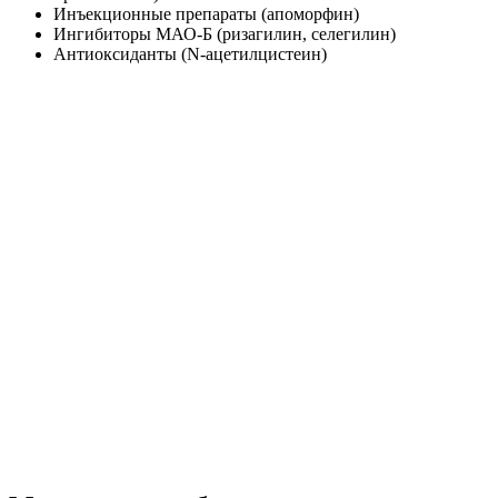
Инъекционные препараты (апоморфин)
Ингибиторы МАО-Б (ризагилин, селегилин)
Антиоксиданты (N-ацетилцистеин)