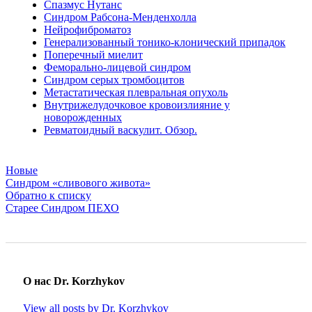
Спазмус Нутанс
Синдром Рабсона-Менденхолла
Нейрофиброматоз
Генерализованный тонико-клонический припадок
Поперечный миелит
Феморально-лицевой синдром
Синдром серых тромбоцитов
Метастатическая плевральная опухоль
Внутрижелудочковое кровоизлияние у
новорожденных
Ревматоидный васкулит. Обзор.
Новые
Синдром «сливового живота»
Обратно к списку
Старее
Синдром ПЕХО
О нас Dr. Korzhykov
View all posts by Dr. Korzhykov