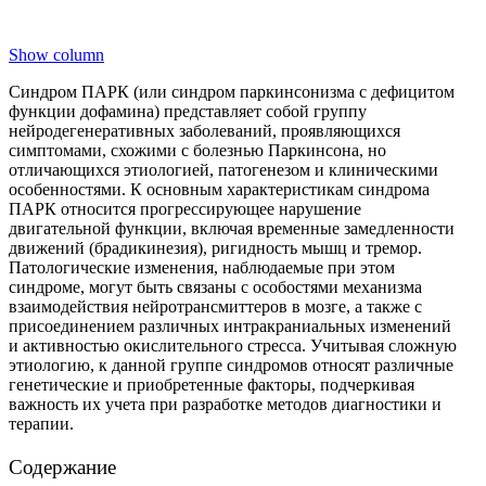
Show column
Синдром ПАРК (или синдром паркинсонизма с дефицитом
функции дофамина) представляет собой группу
нейродегенеративных заболеваний, проявляющихся
симптомами, схожими с болезнью Паркинсона, но
отличающихся этиологией, патогенезом и клиническими
особенностями. К основным характеристикам синдрома
ПАРК относится прогрессирующее нарушение
двигательной функции, включая временные замедленности
движений (брадикинезия), ригидность мышц и тремор.
Патологические изменения, наблюдаемые при этом
синдромe, могут быть связаны с особостями механизма
взаимодействия нейротрансмиттеров в мозге, а также с
присоединением различных интракраниальных изменений
и активностью окислительного стресса. Учитывая сложную
этиологию, к данной группе синдромов относят различные
генетические и приобретенные факторы, подчеркивая
важность их учета при разработке методов диагностики и
терапии.
Содержание