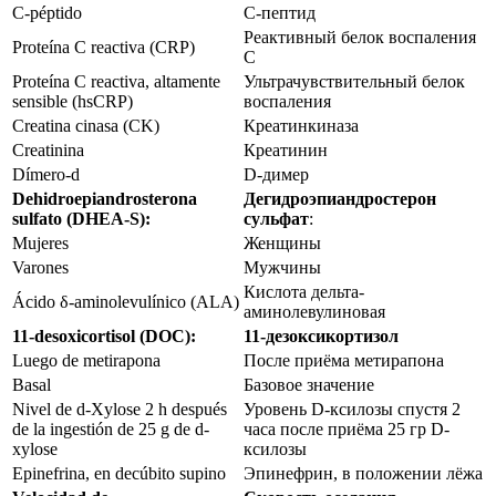
C-péptido
С-пептид
Реактивный белок воспаления
Proteína C reactiva (CRP)
С
Proteína C reactiva, altamente
Ультрачувствительный белок
sensible (hsCRP)
воспаления
Creatina cinasa (CK)
Креатинкиназа
Creatinina
Креатинин
Dímero-d
D-димер
Dehidroepiandrosterona
Дегидроэпиандростерон
sulfato (DHEA-S):
сульфат
:
Mujeres
Женщины
Varones
Мужчины
Кислота дельта-
Ácido δ-aminolevulínico (ALA)
аминолевулиновая
11-desoxicortisol (DOC):
11-дезоксикортизол
Luego de metirapona
После приёма метирапона
Basal
Базовое значение
Nivel de d-Xylose 2 h después
Уровень D-ксилозы спустя 2
de la ingestión de 25 g de d-
часа после приёма 25 гр D-
xylose
ксилозы
Epinefrina, en decúbito supino
Эпинефрин, в положении лёжа