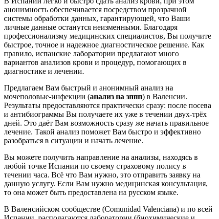
В Испании легко и быстро сдать анализ крови, при этом
анонимность обеспечивается посредством прозрачной
системы обработки данных, гарантирующей, что Ваши
личные данные останутся неизменными. Благодаря
профессионализму медицинских специалистов, Вы получите
быстрое, точное и надежное диагностическое решение. Как
правило, испанские лаборатории предлагают много
вариантов анализов крови и процедур, помогающих в
диагностике и лечении.
Предлагаем Вам быстрый и анонимный анализ на
мочеполовые-инфекции (
анализ на зппп
) в Валенсии.
Результаты предоставляются практически сразу: после посева
и антибиограммы Вы получаете их уже в течении двух-трёх
дней. Это даёт Вам возможность сразу же начать правильное
лечение. Такой анализ поможет Вам быстро и эффективно
разобраться в ситуации и начать лечение.
Вы можете получить направление на анализы, находясь в
любой точке Испании по своему страховому полису в
течении часа. Всё что Вам нужно, это отправить заявку на
данную услугу. Если Вам нужно медицинская консультация,
то она может быть предоставлена на русском языке.
В Валенсийском сообществе (Comunidad Valenciana) и по всей
Испании располагаются лаборатории (биохимические и