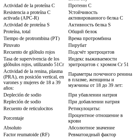
Actividad de la proteína C
Протеин С
Resistencia a proteína C
Устойчивость
activada (APC-R)
активированного белка С
Actividad de proteína S
Активность белка S
Proteína, total
Общий белок
Tiempo de protrombina (PT)
Врема протромбина
Piruvato
Пирубат
Recuento de glóbulo rojos
Подсчёт эритроцитов
Tasa de supervivencia de los
Индекс выживаемости
glóbulos rojos, utilizando 51Cr
эритроцитов с хромом Cr 51
Actividad de la renina, plasma
Параметры почечного ренина
(PRA), en posición vertical, en
в плазме, женщины и
varones y mujeres de 18 a 39
мужчины от 18 до 39 лет:
años:
Depleción de sodio
При убавлении натрия
Repleción de sodio
При добавлении натрия
Recuento de reticulocitos
Ретикулоциты:
Процентное отношение в
Porcentaje
крови
Absoluto
Абсолютное значение
Factor reumatoide (RF)
Ревматоидный фактор