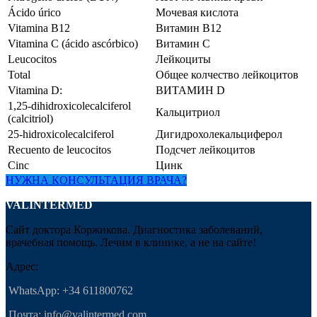
Ácido úrico
Мочевая кислота
Vitamina B12
Витамин В12
Vitamina C (ácido ascórbico)
Витамин С
Leucocitos
Лейкоциты
Total
Общее колчество лейкоцитов
Vitamina D:
ВИТАМИН D
1,25-dihidroxicolecalciferol
Кальцитриол
(calcitriol)
25-hidroxicolecalciferol
Дигидрохолекальциферол
Recuento de leucocitos
Подсчет лейкоцитов
Cinc
Цинк
НУЖНА КОНСУЛЬТАЦИЯ ВРАЧА?
VALINTERMED
Сайт доктора Коржикова. Диагностика заболеваний,
врачебная помощь. Лечим в клинике, а не на сайте!
Адрес:
WhatsApp: +34 611800762
Почта: info@valintermed.com