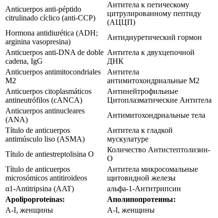
Антитела к петическому
Anticuerpos anti-péptido
цитрулированному пептиду
citrulinado cíclico (anti-CCP)
(АЦЦП)
Hormona antidiurética (ADH;
Антидиуретический гормон
arginina vasopresina)
Anticuerpos anti-DNA de doble
Антитела к двухцепочной
cadena, IgG
ДНК
Anticuerpos antimitocondriales
Антитела
M2
антимитохондриальные M2
Anticuerpos citoplasmáticos
Антинейтрофильные
antineutrófilos (cANCA)
Цитоплазматические Антитела
Anticuerpos antinucleares
Антимитохондриальные тела
(ANA)
Título de anticuerpos
Антитела к гладкой
antimúsculo liso (ASMA)
мускулатуре
Количество Антистептолизин-
Título de antiestreptolisina O
О
Título de anticuerpos
Антитела микросомальные
microsómicos antitiroideos
щитовидной железы
α1-Antitripsina (AAT)
альфа-1-Антитрипсин
Apolipoproteínas:
Аполипопротеины:
A-I, женщины
A-I, женщины