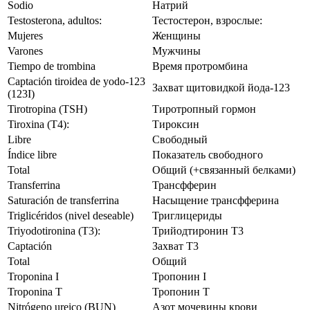
Sodio
Натрий
Testosterona, adultos:
Тестостерон, взрослые:
Mujeres
Женщины
Varones
Мужчины
Tiempo de trombina
Время протромбина
Captación tiroidea de yodo-123
Захват щитовидкой йода-123
(123I)
Tirotropina (TSH)
Тиротропный гормон
Tiroxina (T4):
Тироксин
Libre
Свободный
Índice libre
Показатель свободного
Total
Общий (+связанный белками)
Transferrina
Трансфферин
Saturación de transferrina
Насыщение трансфферина
Triglicéridos (nivel deseable)
Триглицериды
Triyodotironina (T3):
Трийодтиронин Т3
Captación
Захват Т3
Total
Общий
Troponina I
Тропонин I
Troponina T
Тропонин Т
Nitrógeno ureico (BUN)
Азот мочевины крови