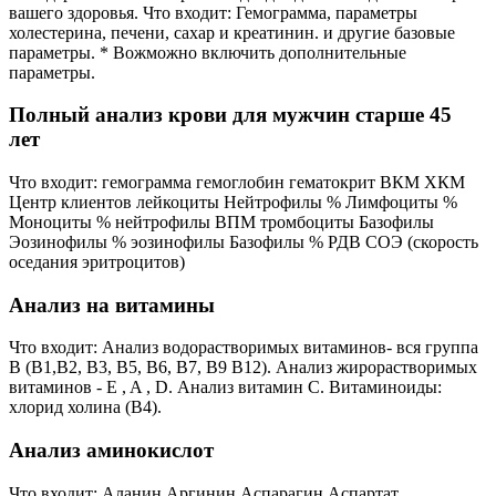
вашего здоровья. Что входит: Гемограмма, параметры
холестерина, печени, сахар и креатинин. и другие базовые
параметры. * Вожможно включить дополнительные
параметры.
Полный анализ крови для мужчин старше 45
лет
Что входит: гемограмма гемоглобин гематокрит ВКМ ХКМ
Центр клиентов лейкоциты Нейтрофилы % Лимфоциты %
Моноциты % нейтрофилы ВПМ тромбоциты Базофилы
Эозинофилы % эозинофилы Базофилы % РДВ СОЭ (скорость
оседания эритроцитов)
Анализ на витамины
Что входит: Анализ водорастворимых витаминов- вся группа
B (B1,B2, B3, B5, B6, B7, B9 B12). Анализ жирорастворимых
витаминов - E , A , D. Анализ витамин C. Витаминоиды:
хлорид холина (B4).
Анализ аминокислот
Что входит: Аланин Аргинин Аспарагин Аспартат