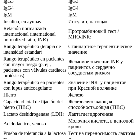
IgG3
IgG3
IgG4
IgG4
IgM
IgM
Insulina, en ayunas
Инсулин, натощак
Relación normalizada
Протромбиновый тест /
internacional (international
MHO/INR:
normalized ratio, INR)
Rango terapéutico (terapia de
Стандартное терапевтическое
intensidad estándar)
значение
Rango terapéutico en pacientes
Желаемое значение INR у
con mayor riesgo (p. ej.,
пациентов с сердечно-
pacientes con válvulas cardíacas
сосудистым риском
protésicas)
Rango terapéutico en pacientes
Значение INR у пациентов
con lupus anticoagulante
при Красной волчанке
Hierro
Железо
Capacidad total de fijación del
Железосвязывающая
hierro (TIBC)
способность,общая (TIBC)
Lactato deshidrogenasa (LDH)
Лактатдегидрогеназа
Молочная кислота, в венозной
Ácido láctico, venoso
крови
Prueba de tolerancia a la lactosa
Тест на переносимость лактозы