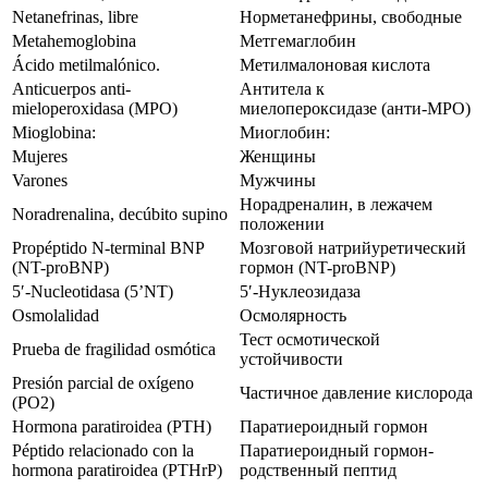
Netanefrinas, libre
Норметанефрины, свободные
Metahemoglobina
Метгемаглобин
Ácido metilmalónico.
Метилмалоновая кислота
Anticuerpos anti-
Антитела к
mieloperoxidasa (MPO)
миелопероксидазе (анти-МРО)
Mioglobina:
Миоглобин:
Mujeres
Женщины
Varones
Мужчины
Норадреналин, в лежачем
Noradrenalina, decúbito supino
положении
Propéptido N-terminal BNP
Мозговой натрийуретический
(NT-proBNP)
гормон (NT-proBNP)
5′-Nucleotidasa (5’NT)
5′-Нуклеозидаза
Osmolalidad
Осмолярность
Тест осмотической
Prueba de fragilidad osmótica
устойчивости
Presión parcial de oxígeno
Частичное давление кислорода
(PO2)
Hormona paratiroidea (PTH)
Паратиероидный гормон
Péptido relacionado con la
Паратиероидный гормон-
hormona paratiroidea (PTHrP)
родственный пептид