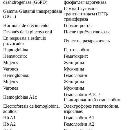
deshidrogenasa (G6PD)
фосфатдегидрогеназа
Гамма-Глутамил-
Gamma‑Glutamil transpeptidasa
транспептидаза (ГГТ)/
(GGT)
трансфераза
Hormona de crecimiento:
Гормон роста:
Después de la glucosa oral
После приёма глюкозы
En respuesta a estímulo
Ответ на раздражитель
provocador
Haptoglobina
Гаптоглобин
Hematocrito:
Гематокрит:
Mujeres
Женщины
Varones
Мужчины
Hemoglobina:
Гемоглобин:
Mujeres
Женщины
Varones
Мужчины
Гемоглобин А1С /
Hemoglobina A1c
Гликированный гемоглобин
Electroforesis de hemoglobina,
Электрофорез гемоглобина,
adultos:
взрослые:
Hb A1
Гемоглобин А1
Hb A2
Гемоглобин А2