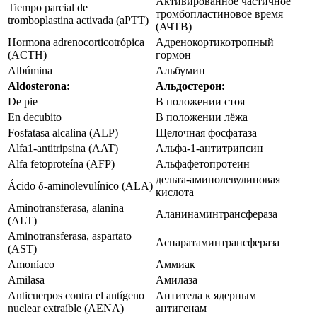
Активированное частичное
Tiempo parcial de
тромбопластиновое время
tromboplastina activada (aPTT)
(АЧТВ)
Hormona adrenocorticotrópica
Адренокортикотропный
(ACTH)
гормон
Albúmina
Альбумин
Aldosterona:
Альдостерон:
De pie
В положении стоя
En decubito
В положении лёжа
Fosfatasa alcalina (ALP)
Щелочная фосфатаза
Alfa1-antitripsina (AAT)
Альфа-1-антитрипсин
Alfa fetoproteína (AFP)
Альфафетопротеин
дельта-аминолевулиновая
Ácido δ-aminolevulínico (ALA)
кислота
Aminotransferasa, alanina
Аланинаминтрансфераза
(ALT)
Aminotransferasa, aspartato
Аспаратаминтрансфераза
(AST)
Amoníaco
Аммиак
Amilasa
Амилаза
Anticuerpos contra el antígeno
Антитела к ядерным
nuclear extraíble (AENA)
антигенам