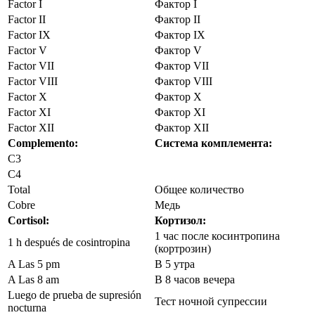
Factor I
Фактор I
Factor II
Фактор II
Factor IX
Фактор IX
Factor V
Фактор V
Factor VII
Фактор VII
Factor VIII
Фактор VIII
Factor X
Фактор X
Factor XI
Фактор XI
Factor XII
Фактор XII
Complemento:
Система комплемента:
C3
C4
Total
Общее количество
Cobre
Медь
Cortisol:
Кортизол:
1 час после косинтропина
1 h después de cosintropina
(кортрозин)
A Las 5 pm
В 5 утра
A Las 8 am
В 8 часов вечера
Luego de prueba de supresión
Тест ночной супрессии
nocturna