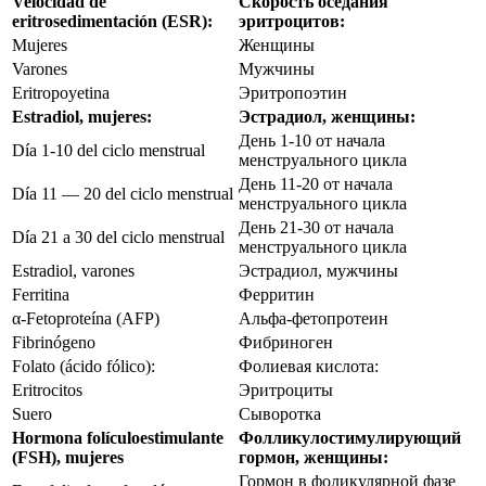
Velocidad de
Скорость оседания
eritrosedimentación (ESR):
эритроцитов:
Mujeres
Женщины
Varones
Мужчины
Eritropoyetina
Эритропоэтин
Estradiol, mujeres:
Эстрадиол, женщины:
День 1-10 от начала
Día 1-10 del ciclo menstrual
менструального цикла
День 11-20 от начала
Día 11 — 20 del ciclo menstrual
менструального цикла
День 21-30 от начала
Día 21 a 30 del ciclo menstrual
менструального цикла
Estradiol, varones
Эстрадиол, мужчины
Ferritina
Ферритин
α‑Fetoproteína (AFP)
Альфа-фетопротеин
Fibrinógeno
Фибриноген
Folato (ácido fólico):
Фолиевая кислота:
Eritrocitos
Эритроциты
Suero
Сыворотка
Hormona folículoestimulante
Фолликулостимулирующий
(FSH), mujeres
гормон, женщины:
Гормон в фоликулярной фазе