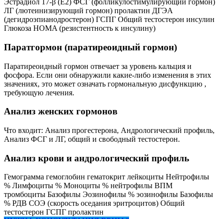
Эстрадиол 17-β (Е2) ФСГ (фолликулостимулирующий гормон)
ЛГ (лютеинизирующий гормон) пролактин ДГЭА
(дегидроэпианодростерон) ГСПГ Общий тестостерон инсулин
Глюкоза HOMA (резистентность к инсулину)
Паратгормон (паратиреоидный гормон)
Паратиреоидный гормон отвечает за уровень кальция и
фосфора. Если они обнаружили какие-либо изменения в этих
значениях, это может означать гормональную дисфункцию ,
требующую лечения.
Анализ женских гормонов
Что входит: Анализ прогестерона, Андрологический профиль,
Анализ ФСГ и ЛГ, общий и свободный тестостерон.
Анализ крови и андрологический профиль
Гемограмма гемоглобин гематокрит лейкоциты Нейтрофилы
% Лимфоциты % Моноциты % нейтрофилы ВПМ
тромбоциты Базофилы Эозинофилы % эозинофилы Базофилы
% РДВ СОЭ (скорость оседания эритроцитов) Общий
тестостерон ГСПГ пролактин