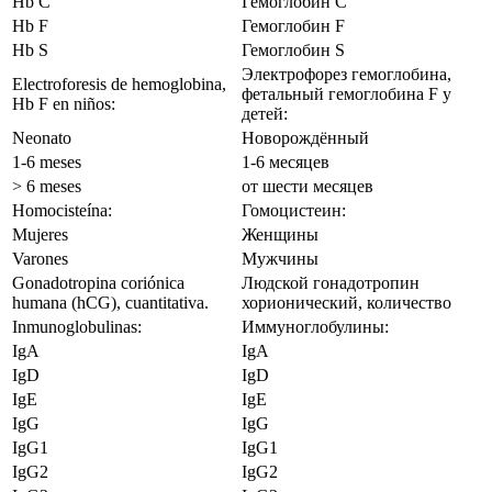
Hb C
Гемоглобин С
Hb F
Гемоглобин F
Hb S
Гемоглобин S
Электрофорез гемоглобина,
Electroforesis de hemoglobina,
фетальный гемоглобина F у
Hb F en niños:
детей:
Neonato
Новорождённый
1-6 meses
1-6 месяцев
> 6 meses
от шести месяцев
Homocisteína:
Гомоцистеин:
Mujeres
Женщины
Varones
Мужчины
Gonadotropina coriónica
Людской гонадотропин
humana (hCG), cuantitativa.
хорионический, количество
Inmunoglobulinas:
Иммуноглобулины:
IgA
IgA
IgD
IgD
IgE
IgE
IgG
IgG
IgG1
IgG1
IgG2
IgG2