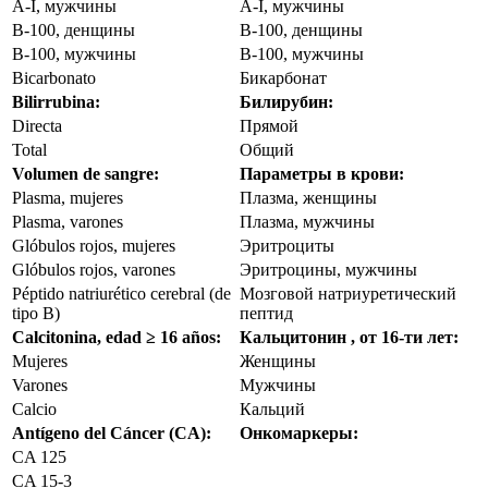
A-I, мужчины
A-I, мужчины
B-100, денщины
B-100, денщины
B-100, мужчины
B-100, мужчины
Bicarbonato
Бикарбонат
Bilirrubina:
Билирубин:
Directa
Прямой
Total
Общий
Volumen de sangre:
Параметры в крови:
Plasma, mujeres
Плазма, женщины
Plasma, varones
Плазма, мужчины
Glóbulos rojos, mujeres
Эритроциты
Glóbulos rojos, varones
Эритроцины, мужчины
Péptido natriurético cerebral (de
Мозговой натриуретический
tipo B)
пептид
Calcitonina, edad ≥ 16 años:
Кальцитонин , от 16-ти лет:
Mujeres
Женщины
Varones
Мужчины
Calcio
Кальций
Antígeno del Cáncer (CA):
Онкомаркеры:
CA 125
CA 15-3