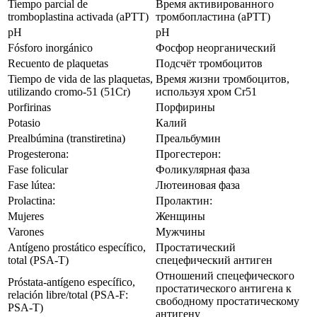
Tiempo parcial de
Время активированного
tromboplastina activada (aPTT)
тромбопластина (aPTT)
pH
pH
Fósforo inorgánico
Фосфор неорганический
Recuento de plaquetas
Подсчёт тромбоцитов
Tiempo de vida de las plaquetas,
Время жизни тромбоцитов,
utilizando cromo-51 (51Cr)
используя хром Сr51
Porfirinas
Порфирины
Potasio
Калий
Prealbúmina (transtiretina)
Преальбумин
Progesterona:
Прогестерон:
Fase folicular
Фоликулярная фаза
Fase lútea:
Лютеиновая фаза
Prolactina:
Пролактин:
Mujeres
Женщины
Varones
Мужчины
Antígeno prostático específico,
Простатический
total (PSA-T)
спецефический антиген
Отношений спецефического
Próstata-antígeno específico,
простатического антигена к
relación libre/total (PSA-F:
свободному простатическому
PSA-T)
антигену