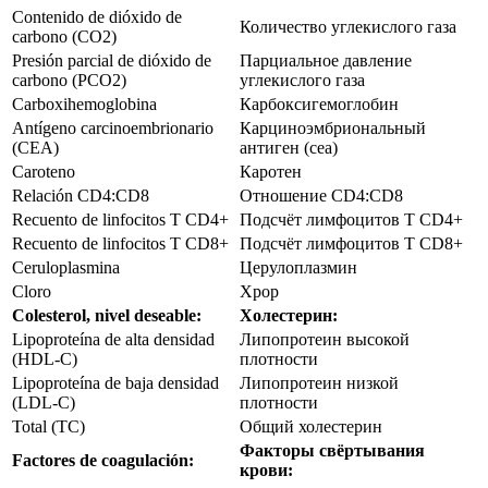
Contenido de dióxido de
Количество углекислого газа
carbono (CO2)
Presión parcial de dióxido de
Парциальное давление
carbono (PCO2)
углекислого газа
Carboxihemoglobina
Карбоксигемоглобин
Antígeno carcinoembrionario
Карциноэмбриональный
(CEA)
антиген (сеа)
Caroteno
Каротен
Relación CD4:CD8
Отношение CD4:CD8
Recuento de linfocitos T CD4+
Подсчёт лимфоцитов Т CD4+
Recuento de linfocitos T CD8+
Подсчёт лимфоцитов Т CD8+
Ceruloplasmina
Церулоплазмин
Cloro
Хрор
Colesterol, nivel deseable:
Холестерин:
Lipoproteína de alta densidad
Липопротеин высокой
(HDL-C)
плотности
Lipoproteína de baja densidad
Липопротеин низкой
(LDL-C)
плотности
Total (TC)
Общий холестерин
Факторы свёртывания
Factores de coagulación:
крови: