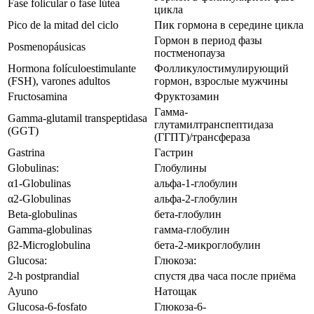
Fase folicular o fase lútea
цикла
Pico de la mitad del ciclo
Пик гормона в середине цикла
Гормон в период фазы
Posmenopáusicas
постменопауза
Hormona folículoestimulante
Фолликулостимулирующий
(FSH), varones adultos
гормон, взрослые мужчины
Fructosamina
Фруктозамин
Гамма-
Gamma‑glutamil transpeptidasa
глутамилтранспептидаза
(GGT)
(ГГПТ)/трансфераза
Gastrina
Гастрин
Globulinas:
Глобулины
α1-Globulinas
альфа-1-глобулин
α2-Globulinas
альфа-2-глобулин
Beta-globulinas
бета-глобулин
Gamma-globulinas
гамма-глобулин
β2-Microglobulina
бета-2-микроглобулин
Glucosa:
Глюкоза:
2-h postprandial
спустя два часа после приёма
Ayuno
Натощак
Glucosa-6-fosfato
Глюкоза-6-