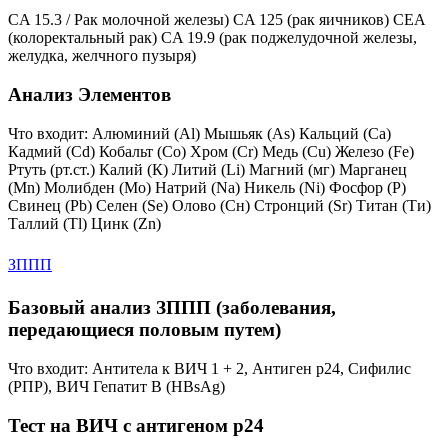
CA 15.3 / Рак молочной железы) CA 125 (рак яичников) СЕА
(колоректальный рак) CA 19.9 (рак поджелудочной железы,
желудка, желчного пузыря)
Анализ Элементов
Что входит: Алюминий (Al) Мышьяк (As) Кальций (Ca)
Кадмий (Cd) Кобальт (Co) Хром (Cr) Медь (Cu) Железо (Fe)
Ртуть (рт.ст.) Калий (К) Литий (Li) Магний (мг) Марганец
(Mn) Молибден (Mo) Натрий (Na) Никель (Ni) Фосфор (P)
Свинец (Pb) Селен (Se) Олово (Сн) Стронций (Sr) Титан (Ти)
Таллий (Tl) Цинк (Zn)
ЗППП
Базовый анализ ЗППП (заболевания,
передающиеся половым путем)
Что входит: Антитела к ВИЧ 1 + 2, Антиген р24, Сифилис
(РПР), ВИЧ Гепатит В (HBsAg)
Тест на ВИЧ с антигеном p24