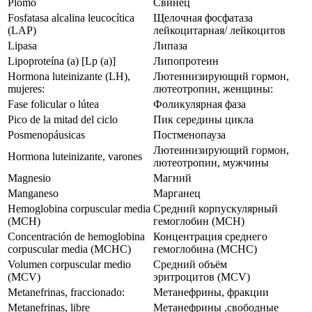
Plomo
Свинец
Fosfatasa alcalina leucocítica
Щелочная фосфатаза
(LAP)
лейкоцитарная/ лейкоцитов
Lipasa
Липаза
Lipoproteína (a) [Lp (a)]
Липопротеин
Hormona luteinizante (LH),
Лютеинизирующий гормон,
mujeres:
лютеотропин, женщины:
Fase folicular o lútea
Фоликулярная фаза
Pico de la mitad del ciclo
Пик середины цикла
Posmenopáusicas
Постменопауза
Лютеинизирующий гормон,
Hormona luteinizante, varones
лютеотропин, мужчины
Magnesio
Магний
Manganeso
Марганец
Hemoglobina corpuscular media
Средний корпускулярный
(MCH)
гемоглобин (MCH)
Concentración de hemoglobina
Концентрация среднего
corpuscular media (MCHC)
гемоглобина (MCHС)
Volumen corpuscular medio
Средний объём
(MCV)
эритроцитов (MCV)
Metanefrinas, fraccionado:
Метанефрины, фракции
Metanefrinas, libre
Метанефрины ,свободные