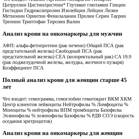
Цитруллин Цистин/цистеин* Глутамат глютамин Глицин
Гистидин Гидроксипролин Изолейцин Лейцин Лизин
Метионин Орнитин Фенилаланин Пролин Серин Таурин
Треонин Триптофан Тирозин Валин
Анализ крови на онкомаркеры для мужчин
АФП: альфа-фетопротеин (рак печени) Общий ПСА (рак
предстательной железы) Свободный ПСА (рак
предстательной железы) СЕА (колоректальный рак) CA 19.9
(рак поджелудочной железы, желудка, желчного пузыря)
Коэффициент ПСА
Полный анализ крови для женщин старше 45
лет
Что входит: гемограмма, гемоглобин гематокрит ВКМ ХКМ
Центр клиентов лейкоциты Нейтрофилы % Лимфоциты %
Моноциты % нейтрофилы ВПМ тромбоциты Базофилы
Эозинофилы % эозинофилы Базофилы % РДВ СОЭ (скорость
оседания эритроцитов)
Анализ крови на онкомаркеры для женщин