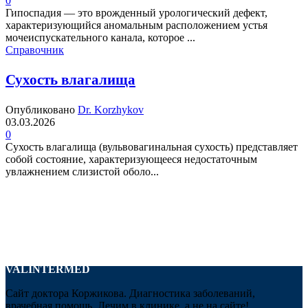
0
Гипоспадия — это врожденный урологический дефект,
характеризующийся аномальным расположением устья
мочеиспускательного канала, которое ...
Справочник
Сухость влагалища
Опубликовано
Dr. Korzhykov
03.03.2026
0
Сухость влагалища (вульвовагинальная сухость) представляет
собой состояние, характеризующееся недостаточным
увлажнением слизистой оболо...
VALINTERMED
Сайт доктора Коржикова. Диагностика заболеваний,
врачебная помощь. Лечим в клинике, а не на сайте!