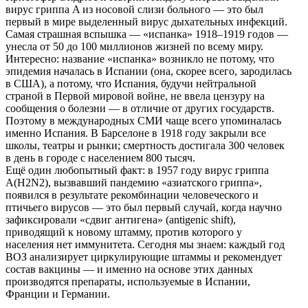
вирус гриппа A из носовой слизи больного — это был
первый в мире выделенный вирус дыхательных инфекций.
Самая страшная вспышка — «испанка» 1918–1919 годов —
унесла от 50 до 100 миллионов жизней по всему миру.
Интересно: название «испанка» возникло не потому, что
эпидемия началась в Испании (она, скорее всего, зародилась
в США), а потому, что Испания, будучи нейтральной
страной в Первой мировой войне, не ввела цензуру на
сообщения о болезни — в отличие от других государств.
Поэтому в международных СМИ чаще всего упоминалась
именно Испания. В Барселоне в 1918 году закрыли все
школы, театры и рынки; смертность достигала 300 человек
в день в городе с населением 800 тысяч.
Ещё один любопытный факт: в 1957 году вирус гриппа
А(H2N2), вызвавший пандемию «азиатского гриппа»,
появился в результате рекомбинации человеческого и
птичьего вирусов — это был первый случай, когда научно
зафиксировали «сдвиг антигена» (antigenic shift),
приводящий к новому штамму, против которого у
населения нет иммунитета. Сегодня мы знаем: каждый год
ВОЗ анализирует циркулирующие штаммы и рекомендует
состав вакцины — и именно на основе этих данных
производятся препараты, используемые в Испании,
Франции и Германии.