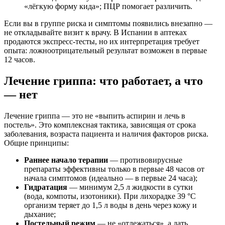
«лёгкую форму кида»; ПЦР помогает различить.
Если вы в группе риска и симптомы появились внезапно —
не откладывайте визит к врачу. В Испании в аптеках
продаются экспресс-тесты, но их интерпретация требует
опыта: ложноотрицательный результат возможен в первые
12 часов.
Лечение гриппа: что работает, а что
— нет
Лечение гриппа — это не «выпить аспирин и лечь в
постель». Это комплексная тактика, зависящая от срока
заболевания, возраста пациента и наличия факторов риска.
Общие принципы:
Раннее начало терапии
— противовирусные
препараты эффективны только в первые 48 часов от
начала симптомов (идеально — в первые 24 часа);
Гидратация
— минимум 2,5 л жидкости в сутки
(вода, компоты, изотоники). При лихорадке 39 °C
организм теряет до 1,5 л воды в день через кожу и
дыхание;
Постельный режим
— не «отлежаться», а дать