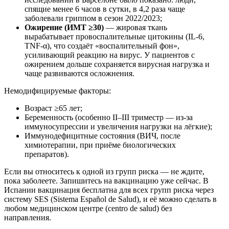
спящие менее 6 часов в сутки, в 4,2 раза чаще
заболевали гриппом в сезон 2022/2023;
Ожирение (ИМТ ≥30)
— жировая ткань
вырабатывает провоспалительные цитокины (IL-6,
TNF-α), что создаёт «воспалительный фон»,
усиливающий реакцию на вирус. У пациентов с
ожирением дольше сохраняется вирусная нагрузка и
чаще развиваются осложнения.
Немодифицируемые факторы:
Возраст ≥65 лет;
Беременность (особенно II–III триместр — из-за
иммуносупрессии и увеличения нагрузки на лёгкие);
Иммунодефицитные состояния (ВИЧ, после
химиотерапии, при приёме биологических
препаратов).
Если вы относитесь к одной из групп риска — не ждите,
пока заболеете. Запишитесь на вакцинацию уже сейчас. В
Испании вакцинация бесплатна для всех групп риска через
систему SES (Sistema Español de Salud), и её можно сделать в
любом медицинском центре (centro de salud) без
направления.