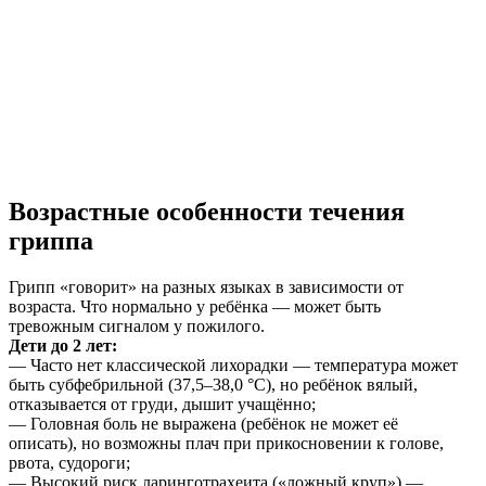
Возрастные особенности течения
гриппа
Грипп «говорит» на разных языках в зависимости от
возраста. Что нормально у ребёнка — может быть
тревожным сигналом у пожилого.
Дети до 2 лет:
— Часто нет классической лихорадки — температура может
быть субфебрильной (37,5–38,0 °C), но ребёнок вялый,
отказывается от груди, дышит учащённо;
— Головная боль не выражена (ребёнок не может её
описать), но возможны плач при прикосновении к голове,
рвота, судороги;
— Высокий риск ларинготрахеита («ложный круп») —