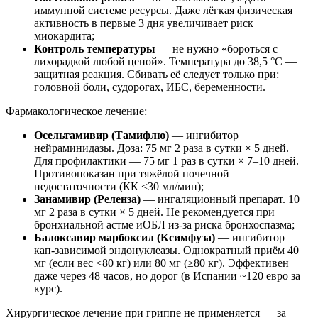
иммунной системе ресурсы. Даже лёгкая физическая
активность в первые 3 дня увеличивает риск
миокардита;
Контроль температуры
— не нужно «бороться с
лихорадкой любой ценой». Температура до 38,5 °C —
защитная реакция. Сбивать её следует только при:
головной боли, судорогах, ИБС, беременности.
Фармакологическое лечение:
Осельтамивир (Тамифлю)
— ингибитор
нейраминидазы. Доза: 75 мг 2 раза в сутки × 5 дней.
Для профилактики — 75 мг 1 раз в сутки × 7–10 дней.
Противопоказан при тяжёлой почечной
недостаточности (КК <30 мл/мин);
Занамивир (Реленза)
— ингаляционный препарат. 10
мг 2 раза в сутки × 5 дней. Не рекомендуется при
бронхиальной астме иОБЛ из-за риска бронхоспазма;
Балоксавир марбоксил (Ксимфуза)
— ингибитор
кап-зависимой эндонуклеазы. Однократный приём 40
мг (если вес <80 кг) или 80 мг (≥80 кг). Эффективен
даже через 48 часов, но дорог (в Испании ~120 евро за
курс).
Хирургическое лечение при гриппе не применяется — за