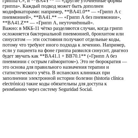
гриппа C», и **BA4Y** — «Другие уточнённые формы
гриппа». Каждый подкод может быть дополнен
модификаторами: например, **BA41.0** — «Грипп A с
пневмонией», **BA41.** — «Грипп A без пневмонии»,
**BA41.Z** — «Грипп A, неуточнённый».
Важно: в МКБ-11 чётко разделяются случаи, когда грипп
осложняется бактериальной пневмонией, бронхитом или
синуситом — эти состояния получают отдельные коды,
потому что требуют иного подхода к лечению. Например,
если у пациента на фоне гриппа развился синусит, диагноз
будет звучать как **BA41.1 + BB70.1** («Грипп A без
пневмонии с острым гайморитом»). Это не бюрократия —
это основа для правильного назначения терапии и
статистического учёта. В испанских клиниках при
заполнении электронной истории болезни (historia clínica
electrónica) такие коды обязательны для доступа к
реимбанию через систему Seguridad Social.