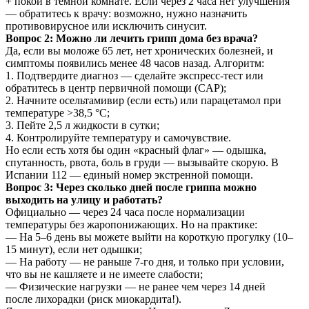
+ покой в тёмной комнате. Если через 2 часа нет улучшения
— обратитесь к врачу: возможно, нужно назначить
противовирусное или исключить синусит.
Вопрос 2: Можно ли лечить грипп дома без врача?
Да, если вы моложе 65 лет, нет хронических болезней, и
симптомы появились менее 48 часов назад. Алгоритм:
1. Подтвердите диагноз — сделайте экспресс-тест или
обратитесь в центр первичной помощи (CAP);
2. Начните осельтамивир (если есть) или парацетамол при
температуре >38,5 °C;
3. Пейте 2,5 л жидкости в сутки;
4. Контролируйте температуру и самочувствие.
Но если есть хотя бы один «красный флаг» — одышка,
спутанность, рвота, боль в груди — вызывайте скорую. В
Испании 112 — единый номер экстренной помощи.
Вопрос 3: Через сколько дней после гриппа можно
выходить на улицу и работать?
Официально — через 24 часа после нормализации
температуры без жаропонижающих. Но на практике:
— На 5–6 день вы можете выйти на короткую прогулку (10–
15 минут), если нет одышки;
— На работу — не раньше 7-го дня, и только при условии,
что вы не кашляете и не имеете слабости;
— Физические нагрузки — не ранее чем через 14 дней
после лихорадки (риск миокардита!).