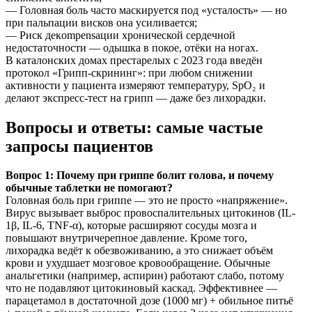
— Головная боль часто маскируется под «усталость» — но
при пальпации висков она усиливается;
— Риск декompensации хронической сердечной
недостаточности — одышка в покое, отёки на ногах.
В каталонских домах престарелых с 2023 года введён
протокол «Грипп-скрининг»: при любом снижении
активности у пациента измеряют температуру, SpO₂ и
делают экспресс-тест на грипп — даже без лихорадки.
Вопросы и ответы: самые частые
запросы пациентов
Вопрос 1: Почему при гриппе болит голова, и почему
обычные таблетки не помогают?
Головная боль при гриппе — это не просто «напряжение».
Вирус вызывает выброс провоспалительных цитокинов (IL-
1β, IL-6, TNF-α), которые расширяют сосуды мозга и
повышают внутричерепное давление. Кроме того,
лихорадка ведёт к обезвоживанию, а это снижает объём
крови и ухудшает мозговое кровообращение. Обычные
анальгетики (например, аспирин) работают слабо, потому
что не подавляют цитокиновый каскад. Эффективнее —
парацетамол в достаточной дозе (1000 мг) + обильное питьё