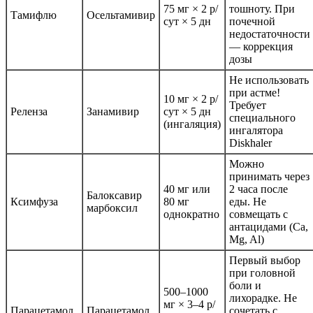
75 мг × 2 р/
тошноту. При
Тамифлю
Осельтамивир
сут × 5 дн
почечной
недостаточности
— коррекция
дозы
Не использовать
при астме!
10 мг × 2 р/
Требует
Реленза
Занамивир
сут × 5 дн
специального
(ингаляция)
ингалятора
Diskhaler
Можно
принимать через
40 мг или
2 часа после
Балоксавир
Ксимфуза
80 мг
еды. Не
марбоксил
однократно
совмещать с
антацидами (Ca,
Mg, Al)
Первый выбор
при головной
боли и
500–1000
лихорадке. Не
мг × 3–4 р/
Парацетамол
Парацетамол
сочетать с