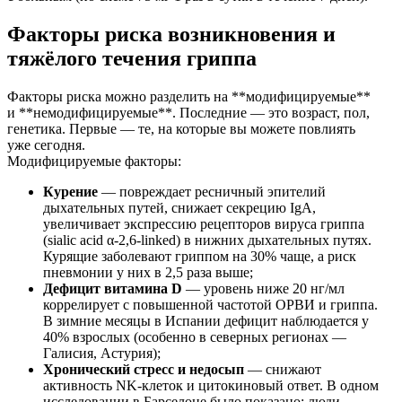
Факторы риска возникновения и
тяжёлого течения гриппа
Факторы риска можно разделить на **модифицируемые**
и **немодифицируемые**. Последние — это возраст, пол,
генетика. Первые — те, на которые вы можете повлиять
уже сегодня.
Модифицируемые факторы:
Курение
— повреждает ресничный эпителий
дыхательных путей, снижает секрецию IgA,
увеличивает экспрессию рецепторов вируса гриппа
(sialic acid α-2,6-linked) в нижних дыхательных путях.
Курящие заболевают гриппом на 30% чаще, а риск
пневмонии у них в 2,5 раза выше;
Дефицит витамина D
— уровень ниже 20 нг/мл
коррелирует с повышенной частотой ОРВИ и гриппа.
В зимние месяцы в Испании дефицит наблюдается у
40% взрослых (особенно в северных регионах —
Галисия, Астурия);
Хронический стресс и недосып
— снижают
активность NK-клеток и цитокиновый ответ. В одном
исследовании в Барселоне было показано: люди,