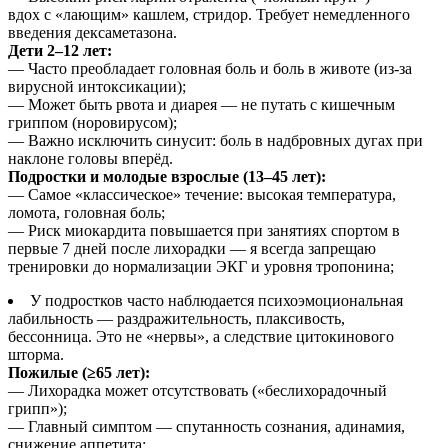
вдох с «лающим» кашлем, стридор. Требует немедленного
введения дексаметазона.
Дети 2–12 лет:
— Часто преобладает головная боль и боль в животе (из-за
вирусной интоксикации);
— Может быть рвота и диарея — не путать с кишечным
гриппом (норовирусом);
— Важно исключить синусит: боль в надбровных дугах при
наклоне головы вперёд.
Подростки и молодые взрослые (13–45 лет):
— Самое «классическое» течение: высокая температура,
ломота, головная боль;
— Риск миокардита повышается при занятиях спортом в
первые 7 дней после лихорадки — я всегда запрещаю
тренировки до нормализации ЭКГ и уровня тропонина;
У подростков часто наблюдается психоэмоциональная
лабильность — раздражительность, плаксивость,
бессонница. Это не «нервы», а следствие цитокинового
шторма.
Пожилые (≥65 лет):
— Лихорадка может отсутствовать («беслихорадочный
грипп»);
— Главный симптом — спутанность сознания, адинамия,
снижение аппетита;