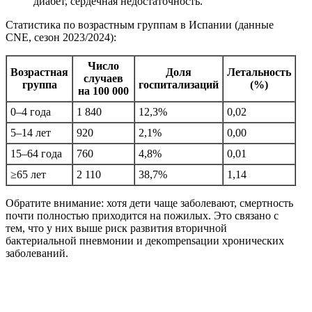
диабет, сердечная недостаточность.
Статистика по возрастным группам в Испании (данные
CNE, сезон 2023/2024):
Число
Возрастная
Доля
Летальность
случаев
группа
госпитализаций
(%)
на 100 000
0–4 года
1 840
12,3%
0,02
5–14 лет
920
2,1%
0,00
15–64 года
760
4,8%
0,01
≥65 лет
2 110
38,7%
1,14
Обратите внимание: хотя дети чаще заболевают, смертность
почти полностью приходится на пожилых. Это связано с
тем, что у них выше риск развития вторичной
бактериальной пневмонии и декompensации хронических
заболеваний.