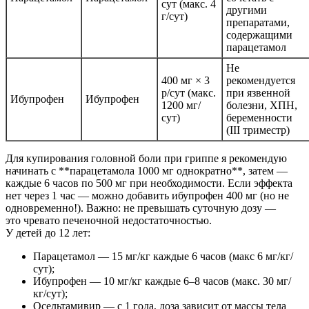
сут (макс. 4
другими
г/сут)
препаратами,
содержащими
парацетамол
Не
400 мг × 3
рекомендуется
р/сут (макс.
при язвенной
Ибупрофен
Ибупрофен
1200 мг/
болезни, ХПН,
сут)
беременности
(III триместр)
Для купирования головной боли при гриппе я рекомендую
начинать с **парацетамола 1000 мг однократно**, затем —
каждые 6 часов по 500 мг при необходимости. Если эффекта
нет через 1 час — можно добавить ибупрофен 400 мг (но не
одновременно!). Важно: не превышать суточную дозу —
это чревато печеночной недостаточностью.
У детей до 12 лет:
Парацетамол — 15 мг/кг каждые 6 часов (макс 6 мг/кг/
сут);
Ибупрофен — 10 мг/кг каждые 6–8 часов (макс. 30 мг/
кг/сут);
Осельтамивир — с 1 года, доза зависит от массы тела