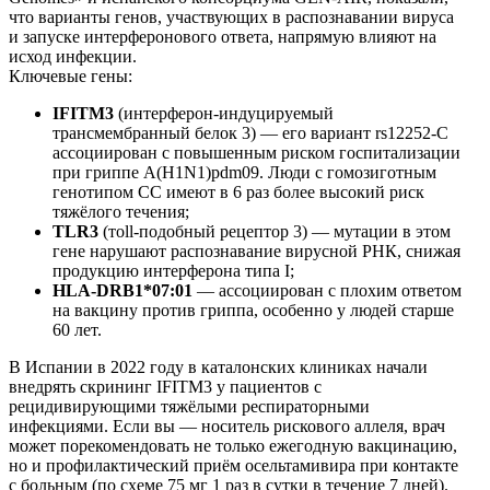
что варианты генов, участвующих в распознавании вируса
и запуске интерферонового ответа, напрямую влияют на
исход инфекции.
Ключевые гены:
IFITM3
(интерферон-индуцируемый
трансмембранный белок 3) — его вариант rs12252-C
ассоциирован с повышенным риском госпитализации
при гриппе A(H1N1)pdm09. Люди с гомозиготным
генотипом CC имеют в 6 раз более высокий риск
тяжёлого течения;
TLR3
(тoll-подобный рецептор 3) — мутации в этом
гене нарушают распознавание вирусной РНК, снижая
продукцию интерферона типа I;
HLA-DRB1*07:01
— ассоциирован с плохим ответом
на вакцину против гриппа, особенно у людей старше
60 лет.
В Испании в 2022 году в каталонских клиниках начали
внедрять скрининг IFITM3 у пациентов с
рецидивирующими тяжёлыми респираторными
инфекциями. Если вы — носитель рискового аллеля, врач
может порекомендовать не только ежегодную вакцинацию,
но и профилактический приём осельтамивира при контакте
с больным (по схеме 75 мг 1 раз в сутки в течение 7 дней).