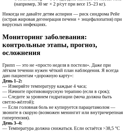
(например, 30 мг × 2 р/сут при весе 15–23 кг).
Никогда не давайте детям аспирин — риск синдрома Рейе
(острая жировая дегенерация печени + энцефалопатия) при
вирусных инфекциях.
Мониторинг заболевания:
контрольные этапы, прогноз,
осложнения
Грипп — это не «просто неделя в постели». Даже при
лёгком течении нужен чёткий план наблюдения. Я всегда
даю пациентам «дорожную карту»:
День 1–2:
— Измеряйте температуру каждые 4 часа;
— Начните противовирусную терапию (если в срок);
— Следите за уровнем гидратации (моча должна быть
светло-жёлтой);
— Если головная боль не купируется парацетамолом —
звоните в скорую (возможен менингит или внутричерепная
гипертензия).
День 3–4:
— Температура должна снижаться. Если остаётся >38,5 °C