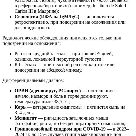
A/H3N2, B/Victoria), чувствительность >95%. Делается
в референс-лабораториях (например, Instituto de Salud
Carlos III в Мадриде);
Серология (ИФА на IgM/IgG)
— используется
ретроспективно, при подозрении на осложнения или
для эпиднадзора.
Радиологические обследования применяются только при
подозрении на осложнения:
Рентген грудной клетки — при кашле >5 дней,
одышке, локальной перкуторной тупости;
КТ лёгких — при неясной рентген-картине или
подозрении на абсцесс/эмпиему.
Дифференциальный диагноз:
ОРВИ (аденовирус, РС-вирус)
— постепенное
начало, насморк и боль в горле доминируют,
температура ниже 38,5 °C;
Корь
— катаральные симптомы + пятнистая сыпь на
3–4 день;
Менингит
— ригидность затылочных мышц,
фотофобия, рвота, но без респираторных симптомов;
Гриппоподобный синдром при COVID-19
— в 2023–
2024 гг. до 15% случаев гриппа маскировались под