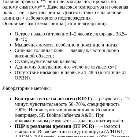
Главное правило: **грипп нельзя диагностировать по
одному симптому**. Даже высокая температура и головная
боль — не гарантия гриппа. Диагноз ставится на основе
клиники + лабораторного подтверждения.
Основные симптомы гриппа (типичная картина):
Острое начало (в течение 1–2 часов): лихорадка 38,5–
40 °C;
Мышечная ломота, особенно в пояснице и ногах;
Сильная головная боль — давящая, часто в лобно-
височной области;
Сухой, мучительный кашель;
Адинамия (ощущение, что «тело не слушается»);
Отсутствие насморка в первые 24–48 ч (в отличие от
ОРВИ).
Лабораторные методы:
Быстрые тесты на антиген (RIDT)
— результат за 15
минут, чувствительность 50–70%, специфичность
>90%. Используются в поликлиниках Испании
(например, SD Bioline Influenza A&B). При
положительном результате — диагноз подтверждён;
ПЦР в реальном времени (RT-PCR)
— «золотой
стандарт». Выявляет тип и подтип вируса (A/H1N1,