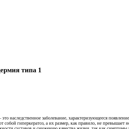
ермия типа 1
— это наследственное заболевание, характеризующееся появлен
т собой гиперкератоз, а их размер, как правило, не превышает 
ижности суставов и снижению качества жизни, так как симптом