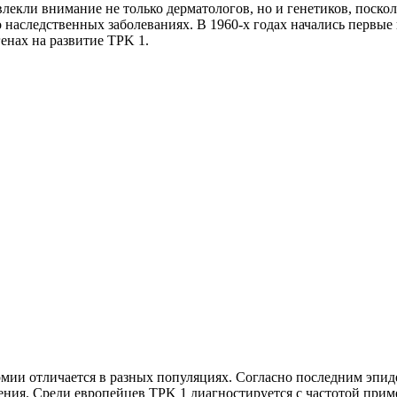
екли внимание не только дерматологов, но и генетиков, поско
 наследственных заболеваниях. В 1960-х годах начались первые
енах на развитие TPK 1.
мии отличается в разных популяциях. Согласно последним эпид
ния. Среди европейцев TPK 1 диагностируется с частотой приме