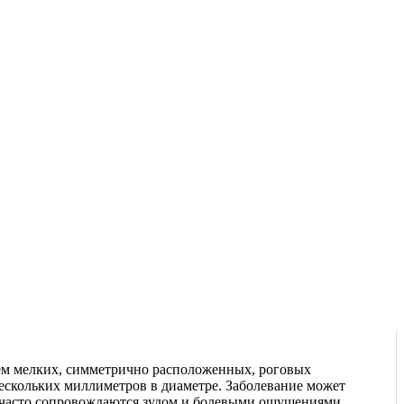
ием мелких, симметрично расположенных, роговых
нескольких миллиметров в диаметре. Заболевание может
ы часто сопровождаются зудом и болевыми ощущениями.