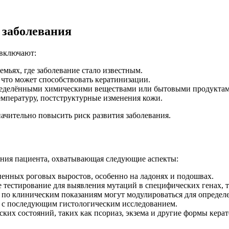
 заболевания
 включают:
емьях, где заболевание стало известным.
 что может способствовать кератинизации.
ределёнными химическими веществами или бытовыми продуктами
емпературу, постструктурные изменения кожи.
ачительно повысить риск развития заболевания.
яния пациента, охватывающая следующие аспекты:
енных роговых выростов, особенно на ладонях и подошвах.
 тестирование для выявления мутаций в специфических генах, 
 по клиническим показаниям могут модулироваться для определе
 с последующим гистологическим исследованием.
их состояний, таких как псориаз, экзема и другие формы кера