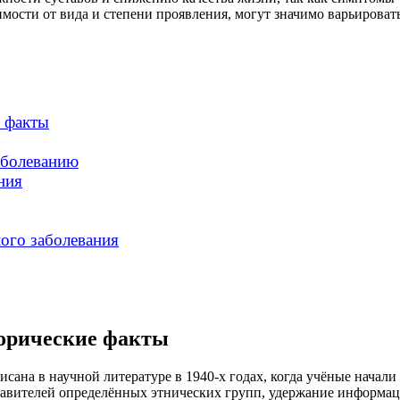
имости от вида и степени проявления, могут значимо варьироват
е факты
аболеванию
ния
ого заболевания
торические факты
сана в научной литературе в 1940-х годах, когда учёные начал
ставителей определённых этнических групп, удержание информац