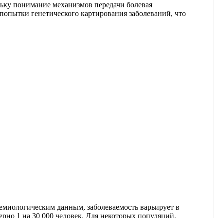
льку понимание механизмов передачи болевая
 попытки генетического картирования заболеваний, что
емиологическим данным, заболеваемость варьирует в
рно 1 на 30 000 человек. Для некоторых популяций,