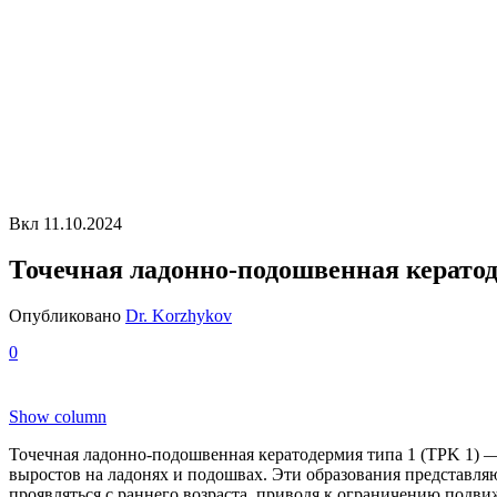
Вкл 11.10.2024
Точечная ладонно-подошвенная кератод
Опубликовано
Dr. Korzhykov
0
Show column
Точечная ладонно-подошвенная кератодермия типа 1 (TPK 1) 
выростов на ладонях и подошвах. Эти образования представляю
проявляться с раннего возраста, приводя к ограничению подв