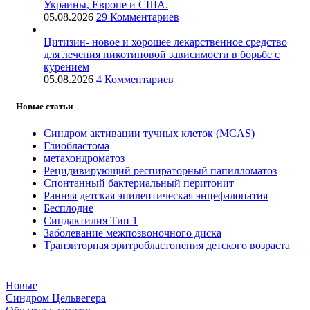
Украины, Европе и США.
05.08.2026
29 Комментариев
Цитизин- новое и хорошее лекарственное средство
для лечения никотиновой зависимости в борьбе с
курением
05.08.2026
4 Комментариев
Новые статьи
Синдром активации тучных клеток (MCAS)
Глиобластома
метахондроматоз
Рецидивирующий респираторный папилломатоз
Спонтанный бактериальный перитонит
Ранняя детская эпилептическая энцефалопатия
Бесплодие
Синдактилия Тип 1
Заболевание межпозвоночного диска
Транзиторная эритробластопения детского возраста
Новые
Синдром Цельвегера