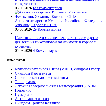
гипертензию
05.08.2026
Без комментариев
Аналоги лекарств в Испании, Российской Федерации,
Украины, Европе и США.
05.08.2026
29 Комментариев
Цитизин- новое и хорошее лекарственное средство
для лечения никотиновой зависимости в борьбе с
курением
05.08.2026
4 Комментариев
Новые статьи
Мукополисахаридоз 1 типа (МПС I, синдром Гурлер)
Синдром Картагенера
Спастическая параплегия 2 типа
Эпендимома
Легочная артериовенозная мальформация (ЛАВМ)
Импетиго
Пузырчатка
Актиномикоз легких
Синдром Тричера Коллинза