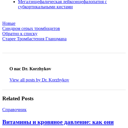
Мегалэнцефалическая лейкоэнцефалопатия с
субкортикальными кистами
Новые
Синдром серых тромбоцитов
Обратно к списку
Старее
Тромбастения Гланцмана
О нас Dr. Korzhykov
View all posts by Dr. Korzhykov
Related Posts
Справочник
Витамины и кровяное давление: как они