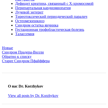
Дефицит креатина, связанный с Х-хромосомой
Перипартальная кардиомиопатия
Лучевой энтерит
Тиреотоксический периодический паралич
Остеомезопикноз
Синдром остатка яичника
Гестационная трофобластическая болезнь
Талассемия
Новые
Синдром Прадера-Вилли
Обратно к списку
Старее
Синдром Пфайффера
О нас Dr. Korzhykov
View all posts by Dr. Korzhykov