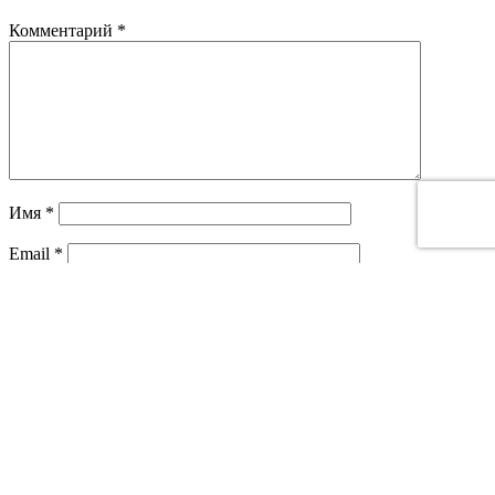
Комментарий
*
Имя
*
Email
*
This site is protected by reCAPTCHA and the Google
Privacy
Policy
and
Terms of Service
apply.
VALINTERMED
Сайт доктора Коржикова. Диагностика заболеваний,
врачебная помощь. Лечим в клинике, а не на сайте!
Адрес: