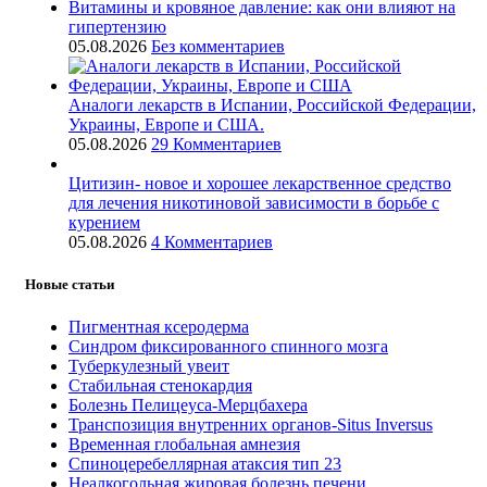
Витамины и кровяное давление: как они влияют на
гипертензию
05.08.2026
Без комментариев
Аналоги лекарств в Испании, Российской Федерации,
Украины, Европе и США.
05.08.2026
29 Комментариев
Цитизин- новое и хорошее лекарственное средство
для лечения никотиновой зависимости в борьбе с
курением
05.08.2026
4 Комментариев
Новые статьи
Пигментная ксеродерма
Синдром фиксированного спинного мозга
Туберкулезный увеит
Стабильная стенокардия
Болезнь Пелицеуса-Мерцбахера
Транспозиция внутренних органов-Situs Inversus
Временная глобальная амнезия
Спиноцеребеллярная атаксия тип 23
Неалкогольная жировая болезнь печени