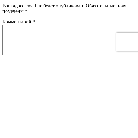
Ваш адрес email не будет опубликован.
Обязательные поля
помечены
*
Комментарий
*
Имя
*
Email
*
This site is protected by reCAPTCHA and the Google
Privacy
Policy
and
Terms of Service
apply.
VALINTERMED
Сайт доктора Коржикова. Диагностика заболеваний,