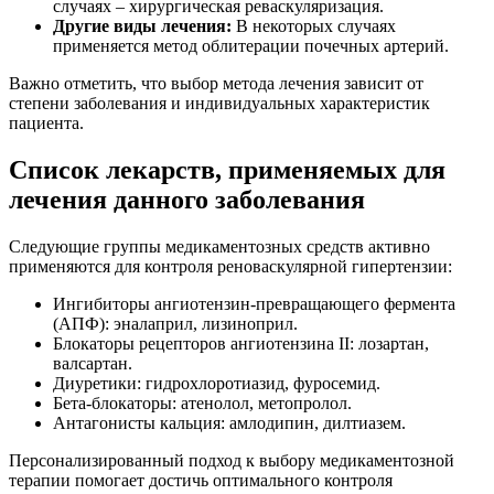
случаях – хирургическая реваскуляризация.
Другие виды лечения:
В некоторых случаях
применяется метод облитерации почечных артерий.
Важно отметить, что выбор метода лечения зависит от
степени заболевания и индивидуальных характеристик
пациента.
Список лекарств, применяемых для
лечения данного заболевания
Следующие группы медикаментозных средств активно
применяются для контроля реноваскулярной гипертензии:
Ингибиторы ангиотензин-превращающего фермента
(АПФ): эналаприл, лизиноприл.
Блокаторы рецепторов ангиотензина II: лозартан,
валсартан.
Диуретики: гидрохлоротиазид, фуросемид.
Бета-блокаторы: атенолол, метопролол.
Антагонисты кальция: амлодипин, дилтиазем.
Персонализированный подход к выбору медикаментозной
терапии помогает достичь оптимального контроля