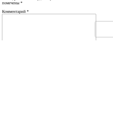
помечены
*
Комментарий
*
Имя
*
Email
*
This site is protected by reCAPTCHA and the Google
Privacy Policy
and
Terms of Service
apply.
VALINTERMED
Сайт доктора Коржикова. Диагностика заболеваний,
врачебная помощь. Лечим в клинике, а не на сайте!