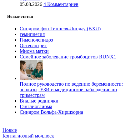
05.08.2026
4 Комментариев
Новые статьи
Синдром фон Гиппеля-Линдау (ВХЛ)
гемиплегия
Гименолепидоз
Остеоартрит
Миома матки
Семейное заболевание тромбоцитов RUNX1
Полное руководство по ведению беременности:
анализы, УЗИ и медицинское наблюдение по
триместрам
Впалые роднички
Ганглиоглиома
Синдром Вольфа-Хиршхорна
Новые
Контагиозный моллюск