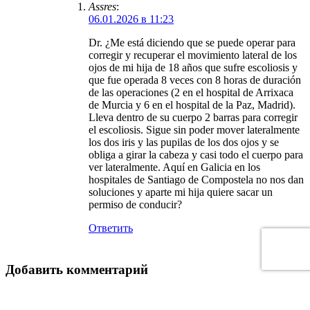
Assres
:
06.01.2026 в 11:23
Dr. ¿Me está diciendo que se puede operar para
corregir y recuperar el movimiento lateral de los
ojos de mi hija de 18 años que sufre escoliosis y
que fue operada 8 veces con 8 horas de duración
de las operaciones (2 en el hospital de Arrixaca
de Murcia y 6 en el hospital de la Paz, Madrid).
Lleva dentro de su cuerpo 2 barras para corregir
el escoliosis. Sigue sin poder mover lateralmente
los dos iris y las pupilas de los dos ojos y se
obliga a girar la cabeza y casi todo el cuerpo para
ver lateralmente. Aquí en Galicia en los
hospitales de Santiago de Compostela no nos dan
soluciones y aparte mi hija quiere sacar un
permiso de conducir?
Ответить
Добавить комментарий
Ваш адрес email не будет опубликован.
Обязательные поля
помечены
*