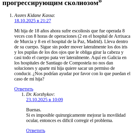
прогрессирующим сколиозом
”
Assres Kidane Kassa
:
18.10.2025 в 21:27
Mi hija de 18 años ahora sufre escoliosis que fue operada 8
veces con 8 horas de operaciones (2 en el hospital de Arrixaca
de Murcia y 8 en el hospital de la Paz, Madrid). Lleva dentro
de su cuerpo. Sigue sin poder mover lateralmente los dos iris
y los pupilas de los dos ojos que le obliga girar la cabeza y
casi todo el cuerpo pata ver lateralmente. Aquí en Galicia en
los hospitales de Santiago de Compostela no nos dan
soluciones y aparte mi hija quiere sacar un permiso de
conducir. ¿Nos podrían ayudar por favor con lo que puedan el
caso de mi hija?
Ответить
Dr. Korzhykov
:
23.10.2025 в 10:09
Buenas.
Si es imposible quirurgicamente mejorar la movilidad
ocular, entonces es dificil corregir el problema.
Ответить