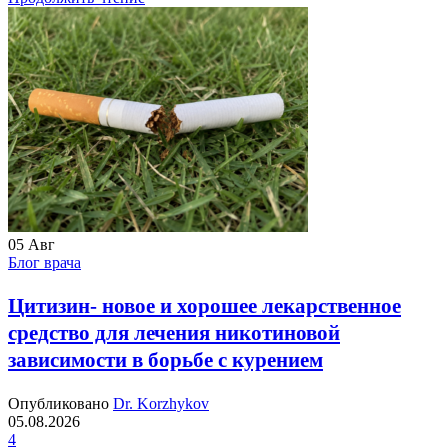
05
Авг
Блог врача
Цитизин- новое и хорошее лекарственное
средство для лечения никотиновой
зависимости в борьбе с курением
Опубликовано
Dr. Korzhykov
05.08.2026
4