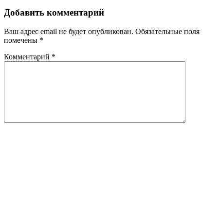
Добавить комментарий
Ваш адрес email не будет опубликован.
Обязательные поля
помечены
*
Комментарий
*
Имя
*
Email
*
This site is protected by reCAPTCHA and the Google
Privacy
Policy
and
Terms of Service
apply.
VALINTERMED