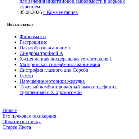
для лечения никотиновой зависимости в борьбе с
курением
05.08.2026
4 Комментариев
Новые статьи
Фиброматоз
Гастрошизис
Паукообразная ангиома
Синдром тройной А
Х-сцепленная висцеральная гетеротаксия 1
Материнская гиперфенилаланинемия
Дистрофия глазного дна Сорсби
Гумма
Нарушение моторики желудка
Тяжелый комбинированный иммунодефицит,
сцепленный с Х-хромосомой
Новые
Его пучковая тахикардия
Обратно к списку
Старее
Икота