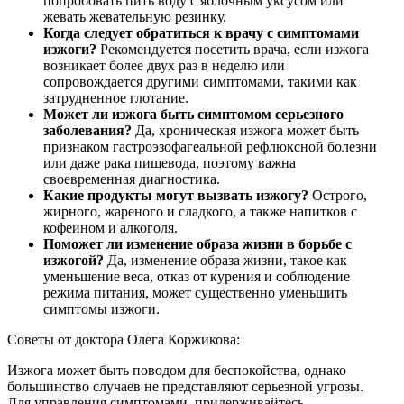
попробовать пить воду с яблочным уксусом или
жевать жевательную резинку.
Когда следует обратиться к врачу с симптомами
изжоги?
Рекомендуется посетить врача, если изжога
возникает более двух раз в неделю или
сопровождается другими симптомами, такими как
затрудненное глотание.
Может ли изжога быть симптомом серьезного
заболевания?
Да, хроническая изжога может быть
признаком гастроэзофагеальной рефлюксной болезни
или даже рака пищевода, поэтому важна
своевременная диагностика.
Какие продукты могут вызвать изжогу?
Острого,
жирного, жареного и сладкого, а также напитков с
кофеином и алкоголя.
Поможет ли изменение образа жизни в борьбе с
изжогой?
Да, изменение образа жизни, такое как
уменьшение веса, отказ от курения и соблюдение
режима питания, может существенно уменьшить
симптомы изжоги.
Советы от доктора Олега Коржикова:
Изжога может быть поводом для беспокойства, однако
большинство случаев не представляют серьезной угрозы.
Для управления симптомами, придерживайтесь