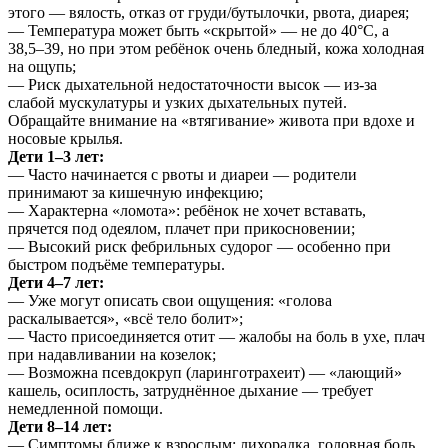
этого — вялость, отказ от груди/бутылочки, рвота, диарея;
— Температура может быть «скрытой» — не до 40°C, а
38,5–39, но при этом ребёнок очень бледный, кожа холодная
на ощупь;
— Риск дыхательной недостаточности высок — из-за
слабой мускулатуры и узких дыхательных путей.
Обращайте внимание на «втягивание» живота при вдохе и
носовые крылья.
Дети 1–3 лет:
— Часто начинается с рвоты и диареи — родители
принимают за кишечную инфекцию;
— Характерна «ломота»: ребёнок не хочет вставать,
прячется под одеялом, плачет при прикосновении;
— Высокий риск фебрильных судорог — особенно при
быстром подъёме температуры.
Дети 4–7 лет:
— Уже могут описать свои ощущения: «голова
раскалывается», «всё тело болит»;
— Часто присоединяется отит — жалобы на боль в ухе, плач
при надавливании на козелок;
— Возможна псевдокруп (ларинготрахеит) — «лающий»
кашель, осиплость, затруднённое дыхание — требует
немедленной помощи.
Дети 8–14 лет:
— Симптомы ближе к взрослым: лихорадка, головная боль,