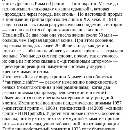
эпохе Древнего Рима и Греции — Гиппократ в IV веке до
н.э. описывал «лихорадку с каш и одышкой», которая
«проходила через города, как огонь». Но настоящий прорыв
в понимании гриппа произошёл лишь в XX веке. В 1918
году разразилась самая разрушительная пандемия в истории
— «испанка» (хотя её происхождение не связано с
Испанией). За два года она унесла жизни около 50 млн —
больше, чем Первая мировая война. При этом особенно
поражала молодых людей 20–40 лет, тогда как дети и
пожилые — обычно наиболее уязвимые группы — страдали
меньше. Учёные до сих пор спорят, почему так случилось,
но одна из гипотез связана с «цитокиновым штормом» —
чрезмерной реакцией иммунной системы у людей с
крепким иммунитетом.
Интересный факт вирус гриппа A имеет способность к
**антigenic shift** — резкому изменению поверхностных
белков (гемагглютинина и нейраминидазы), когда два
разных штамма (например, человеческий и птичий)
обмениваются генетическим материалом внутри одной
клетки. Именно так возникли пандемические штаммы 1957
(«азиатский грипп»), 1968 («гонконгский») и 2009 («свиной
грипп» H1N1pdm09). У детей эти новые штаммы особенно
опасны, потому что у них нет иммунной «памяти» против
них — ни от предыдущих заболеваний, ни от вакцинации.
Ещё один любопытный момент: в 1933 году британские