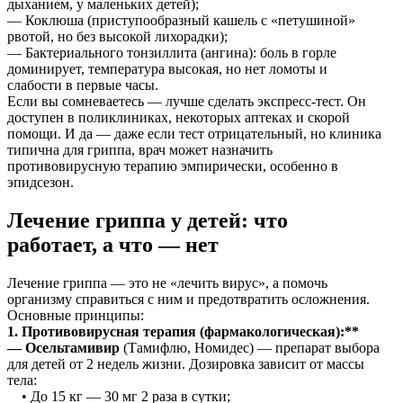
дыханием, у маленьких детей);
— Коклюша (приступообразный кашель с «петушиной»
рвотой, но без высокой лихорадки);
— Бактериального тонзиллита (ангина): боль в горле
доминирует, температура высокая, но нет ломоты и
слабости в первые часы.
Если вы сомневаетесь — лучше сделать экспресс-тест. Он
доступен в поликлиниках, некоторых аптеках и скорой
помощи. И да — даже если тест отрицательный, но клиника
типична для гриппа, врач может назначить
противовирусную терапию эмпирически, особенно в
эпидсезон.
Лечение гриппа у детей: что
работает, а что — нет
Лечение гриппа — это не «лечить вирус», а помочь
организму справиться с ним и предотвратить осложнения.
Основные принципы:
1. Противовирусная терапия (фармакологическая):**
—
Осельтамивир
(Тамифлю, Номидес) — препарат выбора
для детей от 2 недель жизни. Дозировка зависит от массы
тела:
• До 15 кг — 30 мг 2 раза в сутки;