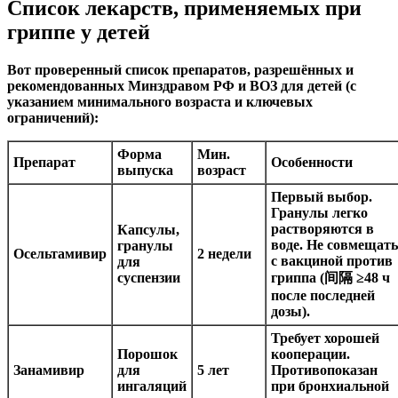
Список лекарств, применяемых при
гриппе у детей
Вот проверенный список препаратов, разрешённых и
рекомендованных Минздравом РФ и ВОЗ для детей (с
указанием минимального возраста и ключевых
ограничений):
Форма
Мин.
Препарат
Особенности
выпуска
возраст
Первый выбор.
Гранулы легко
растворяются в
Капсулы,
воде. Не совмещать
гранулы
Осельтамивир
2 недели
с вакциной против
для
суспензии
гриппа (间隔 ≥48 ч
после последней
дозы).
Требует хорошей
Порошок
кооперации.
Занамивир
для
5 лет
Противопоказан
ингаляций
при бронхиальной