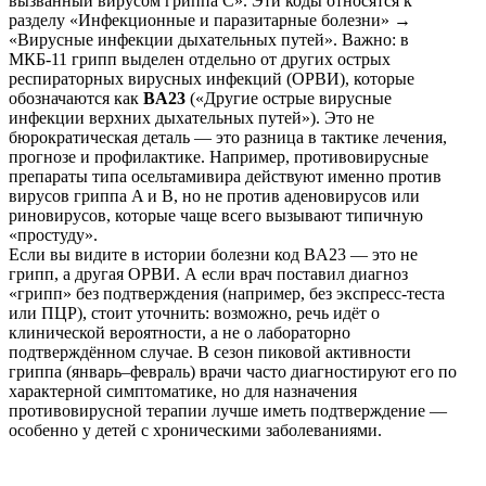
вызванный вирусом гриппа C». Эти коды относятся к
разделу «Инфекционные и паразитарные болезни» →
«Вирусные инфекции дыхательных путей». Важно: в
МКБ-11 грипп выделен отдельно от других острых
респираторных вирусных инфекций (ОРВИ), которые
обозначаются как
BA23
(«Другие острые вирусные
инфекции верхних дыхательных путей»). Это не
бюрократическая деталь — это разница в тактике лечения,
прогнозе и профилактике. Например, противовирусные
препараты типа осельтамивира действуют именно против
вирусов гриппа A и B, но не против аденовирусов или
риновирусов, которые чаще всего вызывают типичную
«простуду».
Если вы видите в истории болезни код BA23 — это не
грипп, а другая ОРВИ. А если врач поставил диагноз
«грипп» без подтверждения (например, без экспресс-теста
или ПЦР), стоит уточнить: возможно, речь идёт о
клинической вероятности, а не о лабораторно
подтверждённом случае. В сезон пиковой активности
гриппа (январь–февраль) врачи часто диагностируют его по
характерной симптоматике, но для назначения
противовирусной терапии лучше иметь подтверждение —
особенно у детей с хроническими заболеваниями.