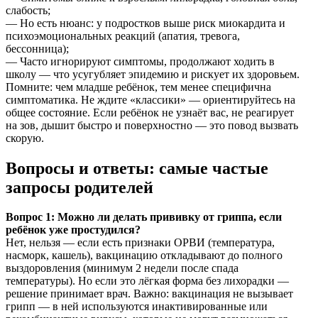
слабость;
— Но есть нюанс: у подростков выше риск миокардита и
психоэмоциональных реакций (апатия, тревога,
бессонница);
— Часто игнорируют симптомы, продолжают ходить в
школу — что усугубляет эпидемию и рискует их здоровьем.
Помните: чем младше ребёнок, тем менее специфична
симптоматика. Не ждите «классики» — ориентируйтесь на
общее состояние. Если ребёнок не узнаёт вас, не реагирует
на зов, дышит быстро и поверхностно — это повод вызвать
скорую.
Вопросы и ответы: самые частые
запросы родителей
Вопрос 1: Можно ли делать прививку от гриппа, если
ребёнок уже простудился?
Нет, нельзя — если есть признаки ОРВИ (температура,
насморк, кашель), вакцинацию откладывают до полного
выздоровления (минимум 2 недели после спада
температуры). Но если это лёгкая форма без лихорадки —
решение принимает врач. Важно: вакцинация не вызывает
грипп — в ней используются инактивированные или