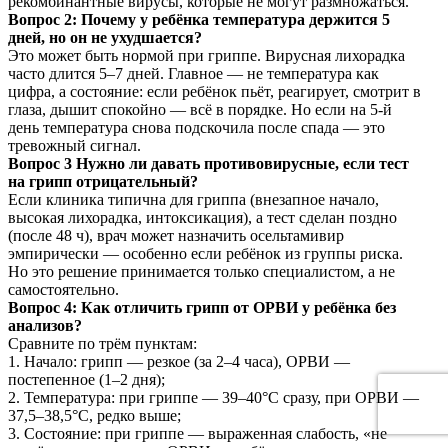
рекомбинантные вирусы, которые не могут размножаться.
Вопрос 2: Почему у ребёнка температура держится 5
дней, но он не ухудшается?
Это может быть нормой при гриппе. Вирусная лихорадка
часто длится 5–7 дней. Главное — не температура как
цифра, а состояние: если ребёнок пьёт, реагирует, смотрит в
глаза, дышит спокойно — всё в порядке. Но если на 5-й
день температура снова подскочила после спада — это
тревожный сигнал.
Вопрос 3 Нужно ли давать противовирусные, если тест
на грипп отрицательный?
Если клиника типична для гриппа (внезапное начало,
высокая лихорадка, интоксикация), а тест сделан поздно
(после 48 ч), врач может назначить осельтамивир
эмпирически — особенно если ребёнок из группы риска.
Но это решение принимается только специалистом, а не
самостоятельно.
Вопрос 4: Как отличить грипп от ОРВИ у ребёнка без
анализов?
Сравните по трём пунктам:
1. Начало: грипп — резкое (за 2–4 часа), ОРВИ —
постепенное (1–2 дня);
2. Температура: при гриппе — 39–40°C сразу, при ОРВИ —
37,5–38,5°C, редко выше;
3. Состояние: при гриппе — выраженная слабость, «не