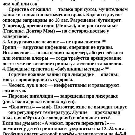
чем чай или сок.
— Средства от кашля — только при сухом, мучительном
кашле и только по назначению врача. Кодеин и другие
опиоиды запрещены до 18 лет. Разрешены: бутамират
(Синекод), преноксидин (Линкас), или растительные
(Геделикс, Доктор Мом) — но с осторожностью у
аллергиков.
3. Хирургическое лечение — не применяется.**
Грипп — вирусная инфекция, операции не нужны.
Исключение — осложнения: например, абсцесс лёгкого
или эмпиема плевры — тогда требуется дренирование,
но это уже не «лечение гриппа», а лечение осложнения.
4. Народные средства и «бабушкины методы»:**
— Горячие ножные ванны при лихорадке — опасны:
могут спровоцировать судороги.
— Чеснок, лук в нос — неэффективны и травмируют
слизистую.
— Паровые ингаляции — запрещены при лихорадке
(риск ожога дыхательных путей).
— «Выпотеть» — миф. Потоотделение не выводит вирус
— оно регулирует температуру. Лучше — прохладная
влажная обёртка (не холодная!) и обильное питьё.
Если вы думаете: «А может, просто переждать?» —
помните: у детей грипп может ухудшиться за 12–24 часа.
Особенно опасен «второй подъём» температуры на 4–5-й