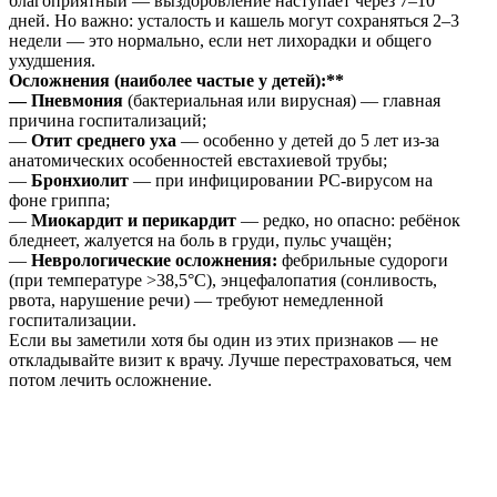
благоприятный — выздоровление наступает через 7–10
дней. Но важно: усталость и кашель могут сохраняться 2–3
недели — это нормально, если нет лихорадки и общего
ухудшения.
Осложнения (наиболее частые у детей):**
—
Пневмония
(бактериальная или вирусная) — главная
причина госпитализаций;
—
Отит среднего уха
— особенно у детей до 5 лет из-за
анатомических особенностей евстахиевой трубы;
—
Бронхиолит
— при инфицировании РС-вирусом на
фоне гриппа;
—
Миокардит и перикардит
— редко, но опасно: ребёнок
бледнеет, жалуется на боль в груди, пульс учащён;
—
Неврологические осложнения:
фебрильные судороги
(при температуре >38,5°C), энцефалопатия (сонливость,
рвота, нарушение речи) — требуют немедленной
госпитализации.
Если вы заметили хотя бы один из этих признаков — не
откладывайте визит к врачу. Лучше перестраховаться, чем
потом лечить осложнение.