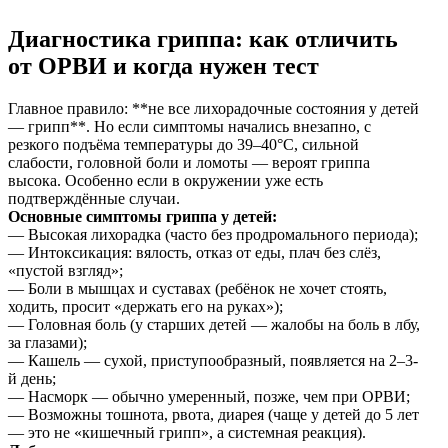
Диагностика гриппа: как отличить
от ОРВИ и когда нужен тест
Главное правило: **не все лихорадочные состояния у детей
— грипп**. Но если симптомы начались внезапно, с
резкого подъёма температуры до 39–40°C, сильной
слабости, головной боли и ломоты — вероят гриппа
высока. Особенно если в окружении уже есть
подтверждённые случаи.
Основные симптомы гриппа у детей:
— Высокая лихорадка (часто без продромального периода);
— Интоксикация: вялость, отказ от еды, плач без слёз,
«пустой взгляд»;
— Боли в мышцах и суставах (ребёнок не хочет стоять,
ходить, просит «держать его на руках»);
— Головная боль (у старших детей — жалобы на боль в лбу,
за глазами);
— Кашель — сухой, приступообразный, появляется на 2–3-
й день;
— Насморк — обычно умеренный, позже, чем при ОРВИ;
— Возможны тошнота, рвота, диарея (чаще у детей до 5 лет
— это не «кишечный грипп», а системная реакция).