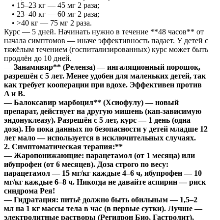
• 15–23 кг — 45 мг 2 раза;
• 23–40 кг — 60 мг 2 раза;
• >40 кг — 75 мг 2 раза.
Курс — 5 дней. Начинать нужно в течение **48 часов** от
начала симптомов — иначе эффективность падает. У детей с
тяжёлым течением (госпитализированных) курс может быть
продлён до 10 дней.
—
Занамивир** (Реленза) — ингаляционный порошок,
разрешён с 5 лет. Менее удобен для маленьких детей, так
как требует кооперации при вдохе. Эффективен против
A и B.
—
Балоксавир марбоцил** (Хсиофулу) — новый
препарат, действует на другую мишень (кап-зависимую
эндонуклеазу). Разрешён с 5 лет, курс — 1 день (одна
доза). Но пока данных по безопасности у детей младше 12
лет мало — используется в исключительных случаях.
2. Симптоматическая терапия:**
— Жаропонижающие: парацетамол (от 1 месяца) или
ибупрофен (от 6 месяцев). Доза строго по весу:
парацетамол — 15 мг/кг каждые 4–6 ч, ибупрофен — 10
мг/кг каждые 6–8 ч. Никогда не давайте аспирин — риск
синдрома Рея!
— Гидратация: питьё должно быть обильным — 1,5–2
мл на 1 кг массы тела в час (в первые сутки). Лучше —
электролитные растворы (Регидрон Био, Гастролит),