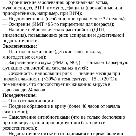
— Хронические заболевания: бронхиальная астма,
муковисцидоз, ВПЧ, иммунодефициты (врождённые или
приобретённые, например, при ВИЧ);
— Недоношенность (особенно при сроке менее 32 недель);
— Ожирение (ИМТ >95-го перцентиля для возраста);
— Наличие нейрологических расстройств (ДЦП,
эпилепсия), повышающих риск аспирации и дыхательной
недостаточности.
Экологические:
— Плотное проживание (детские сады, школы,
многодетные семьи);
— Загрязнение воздуха (PM2.5, NO₂) — снижает барьерную
функцию слизистой дыхательных путей;
— Сезонность: наибольший риск — зимние месяцы при
низкой влажности (<30%) и температуре +15…+20°C в
помещении, что способствует выживанию вируса в
аэрозоле до 24 часов.
Поведенческие:
— Отказ от вакцинации;
— Позднее обращение к врачу (более 48 часов от начала
симптомов);
— Самолечение антибиотиками (что не только бесполезно
против вируса, но и провоцирует дисбактериоз и
резистентность);
— Недостаточное питьё и гиподинамия во время болезни