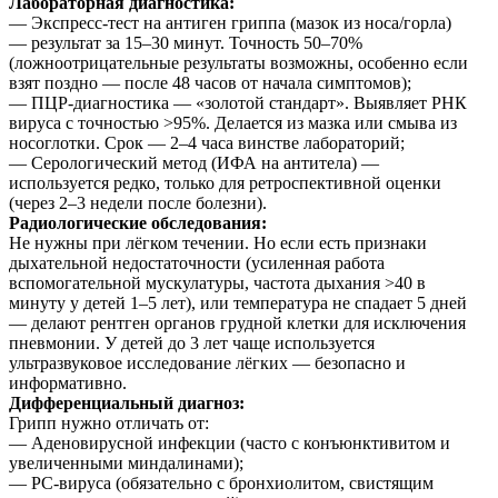
Лабораторная диагностика:
— Экспресс-тест на антиген гриппа (мазок из носа/горла)
— результат за 15–30 минут. Точность 50–70%
(ложноотрицательные результаты возможны, особенно если
взят поздно — после 48 часов от начала симптомов);
— ПЦР-диагностика — «золотой стандарт». Выявляет РНК
вируса с точностью >95%. Делается из мазка или смыва из
носоглотки. Срок — 2–4 часа винстве лабораторий;
— Серологический метод (ИФА на антитела) —
используется редко, только для ретроспективной оценки
(через 2–3 недели после болезни).
Радиологические обследования:
Не нужны при лёгком течении. Но если есть признаки
дыхательной недостаточности (усиленная работа
вспомогательной мускулатуры, частота дыхания >40 в
минуту у детей 1–5 лет), или температура не спадает 5 дней
— делают рентген органов грудной клетки для исключения
пневмонии. У детей до 3 лет чаще используется
ультразвуковое исследование лёгких — безопасно и
информативно.
Дифференциальный диагноз:
Грипп нужно отличать от:
— Аденовирусной инфекции (часто с конъюнктивитом и
увеличенными миндалинами);
— РС-вируса (обязательно с бронхиолитом, свистящим