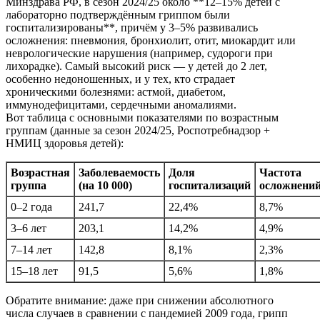
Минздрава РФ, в сезон 2024/25 около **12–15% детей с
лабораторно подтверждённым гриппом были
госпитализированы**, причём у 3–5% развивались
осложнения: пневмония, бронхиолит, отит, миокардит или
неврологические нарушения (например, судороги при
лихорадке). Самый высокий риск — у детей до 2 лет,
особенно недоношенных, и у тех, кто страдает
хроническими болезнями: астмой, диабетом,
иммунодефицитами, сердечными аномалиями.
Вот таблица с основными показателями по возрастным
группам (данные за сезон 2024/25, Роспотребнадзор +
НМИЦ здоровья детей):
Возрастная
Заболеваемость
Доля
Частота
группа
(на 10 000)
госпитализаций
осложнени
0–2 года
241,7
22,4%
8,7%
3–6 лет
203,1
14,2%
4,9%
7–14 лет
142,8
8,1%
2,3%
15–18 лет
91,5
5,6%
1,8%
Обратите внимание: даже при снижении абсолютного
числа случаев в сравнении с пандемией 2009 года, грипп