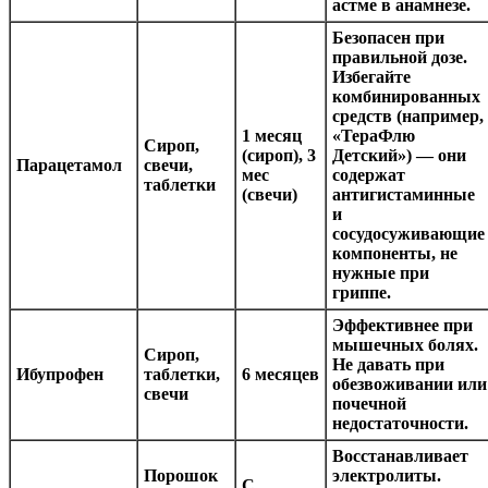
астме в анамнезе.
Безопасен при
правильной дозе.
Избегайте
комбинированных
средств (например,
1 месяц
«ТераФлю
Сироп,
(сироп), 3
Детский») — они
Парацетамол
свечи,
мес
содержат
таблетки
(свечи)
антигистаминные
и
сосудосуживающие
компоненты, не
нужные при
гриппе.
Эффективнее при
мышечных болях.
Сироп,
Не давать при
Ибупрофен
таблетки,
6 месяцев
обезвоживании или
свечи
почечной
недостаточности.
Восстанавливает
Порошок
электролиты.
С