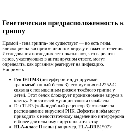
Генетическая предрасположенность к
гриппу
Прямой «гена гриппа» не существует — но есть гены,
влияющие на восприимчивость к вирусу и тяжесть течения.
Исследования последних лет показывают, что варианты
генов, участвующих в антивирусном ответе, могут
определять, как организм реагирует на инфекцию.
Например:
Ген IFITM3
(интерферон-индуцируемый
трансмембранный белок 3): его мутация rs12252-C
связана с повышенным риском тяжёлого гриппа у
детей. Этот белок блокирует проникновение вируса в
клетку. У носителей мутации защита ослаблена.
Ген TLR3 (тoll-подобный рецептор 3): отвечает за
распознавание вирусной РНК. Дефекты в нём могут
приводить к недостаточному выделению интерферона
и более длительному вирусоносительству.
HLA-класс II гены
(например, HLA-DRB1*07):