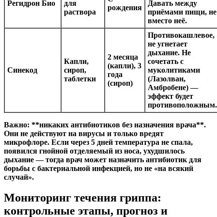
Регидрон Био
для
Давать между
рождения
раствора
приёмами пищи, не
вместо неё.
Противокашлевое,
не угнетает
дыхание. Не
2 месяца
Капли,
сочетать с
(капли), 3
Синекод
сироп,
муколитиками
года
таблетки
(Лазолван,
(сироп)
Амбробене) —
эффект будет
противоположным.
Важно: **никаких антибиотиков без назначения врача**.
Они не действуют на вирусы и только вредят
микрофлоре. Если через 5 дней температура не спала,
появился гнойной отделяемый из носа, ухудшилось
дыхание — тогда врач может назначить антибиотик для
борьбы с бактериальной инфекцией, но не «на всякий
случай».
Мониторинг течения гриппа:
контрольные этапы, прогноз и