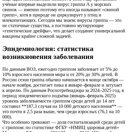
учёные впервые выделили вирус гриппа A у морских
свинок — именно поэтому его иногда называют «свиной
грипп», хотя в природе он циркулирует у птиц и
млекопитающих. Сегодня мы знаем: вирусы гриппа — это
не статичные существа, а постоянно мутирующие
«генетические дрейфы», что делает создание универсальной
вакцины крайне сложной задачей.
Эпидемиология: статистика
возникновения заболевания
По данным ВОЗ, ежегодно гриппом заболевает от 5% до
10% взрослого населения мира и от 20% до 30% детей. В
России сезон гриппа обычно начинается в конце октября —
начале ноября, достигает пика в январе–феврале и затухает
к апрелю. По данным Роспотребнадзора за 2024–2025 год, в
период эпидемического подъёма (январь–февраль 2025)
уровень заболеваемости гриппом среди детей до 14 лет
составил **187,3 случая на 10 000 детского населения** —
это почти в 2,5 раза выше, чем среди взрослых (76,1 на 10
000).
Что особенно тревожит — доля госпитализаций среди детей
с гриппом: по статистике ФГБУ «НМИЦ здоровья детей»