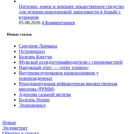
Цитизин- новое и хорошее лекарственное средство
для лечения никотиновой зависимости в борьбе с
курением
05.08.2026
4 Комментариев
Новые статьи
Синдром Лирмана
Остеонекроз
Болезнь Кикучи
Мужской псевдогермафродитизм с гинекомастией
Наружный отит — «отит пловца»
Внутрижелудочковое кровоизлияние у
новорожденных
Рецидивирующая рефрактерная множественная
миелома (РРММ)
Аденома сальной железы
Болезнь Норри
Эхинококкоз
Новые
Эндометрит
Обратно к списку