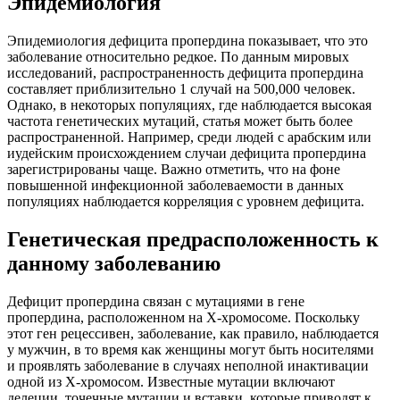
Эпидемиология
Эпидемиология дефицита пропердина показывает, что это
заболевание относительно редкое. По данным мировых
исследований, распространенность дефицита пропердина
составляет приблизительно 1 случай на 500,000 человек.
Однако, в некоторых популяциях, где наблюдается высокая
частота генетических мутаций, статья может быть более
распространенной. Например, среди людей с арабским или
иудейским происхождением случаи дефицита пропердина
зарегистрированы чаще. Важно отметить, что на фоне
повышенной инфекционной заболеваемости в данных
популяциях наблюдается корреляция с уровнем дефицита.
Генетическая предрасположенность к
данному заболеванию
Дефицит пропердина связан с мутациями в гене
пропердина, расположенном на X-хромосоме. Поскольку
этот ген рецессивен, заболевание, как правило, наблюдается
у мужчин, в то время как женщины могут быть носителями
и проявлять заболевание в случаях неполной инактивации
одной из X-хромосом. Известные мутации включают
делеции, точечные мутации и вставки, которые приводят к