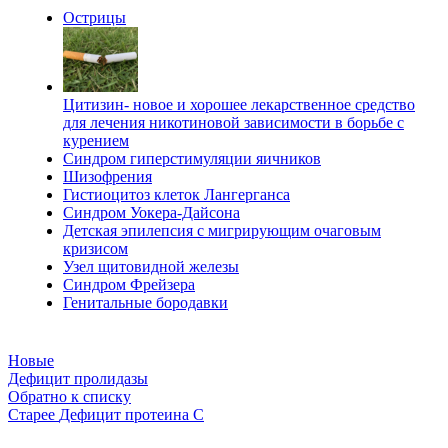
Острицы
Цитизин- новое и хорошее лекарственное средство
для лечения никотиновой зависимости в борьбе с
курением
Синдром гиперстимуляции яичников
Шизофрения
Гистиоцитоз клеток Лангерганса
Синдром Уокера-Дайсона
Детская эпилепсия с мигрирующим очаговым
кризисом
Узел щитовидной железы
Синдром Фрейзера
Генитальные бородавки
Новые
Дефицит пролидазы
Обратно к списку
Старее
Дефицит протеина С