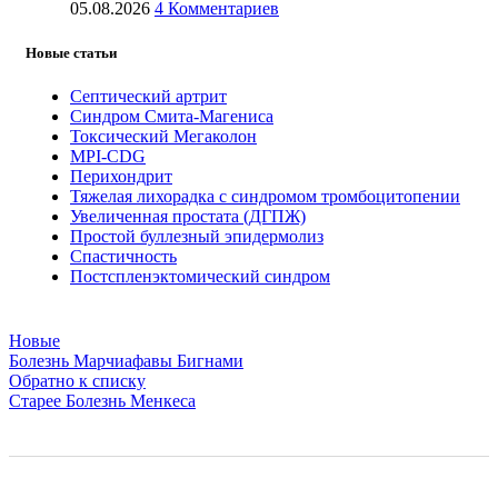
05.08.2026
4 Комментариев
Новые статьи
Септический артрит
Синдром Смита-Магениса
Токсический Мегаколон
MPI-CDG
Перихондрит
Тяжелая лихорадка с синдромом тромбоцитопении
Увеличенная простата (ДГПЖ)
Простой буллезный эпидермолиз
Спастичность
Постспленэктомический синдром
Новые
Болезнь Марчиафавы Бигнами
Обратно к списку
Старее
Болезнь Менкеса