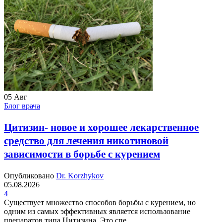
05
Авг
Блог врача
Цитизин- новое и хорошее лекарственное
средство для лечения никотиновой
зависимости в борьбе с курением
Опубликовано
Dr. Korzhykov
05.08.2026
4
Существует множество способов борьбы с курением, но
одним из самых эффективных является использование
препаратов типа Цитизина. Это спе...