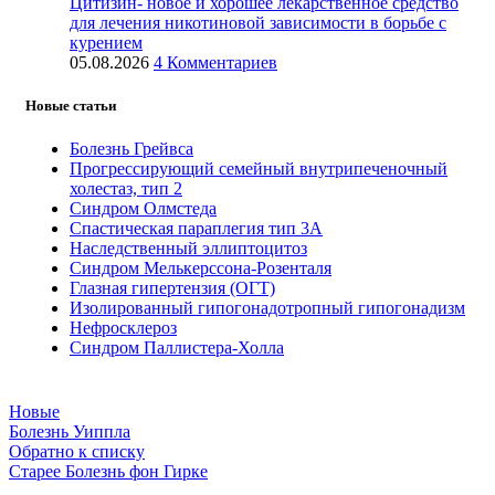
Цитизин- новое и хорошее лекарственное средство
для лечения никотиновой зависимости в борьбе с
курением
05.08.2026
4 Комментариев
Новые статьи
Болезнь Грейвса
Прогрессирующий семейный внутрипеченочный
холестаз, тип 2
Синдром Олмстеда
Спастическая параплегия тип 3А
Наследственный эллиптоцитоз
Синдром Мелькерссона-Розенталя
Глазная гипертензия (ОГТ)
Изолированный гипогонадотропный гипогонадизм
Нефросклероз
Синдром Паллистера-Холла
Новые
Болезнь Уиппла
Обратно к списку
Старее
Болезнь фон Гирке