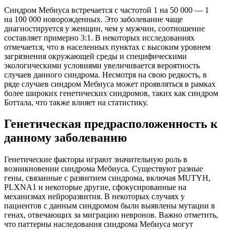
Синдром Мебиуса встречается с частотой 1 на 50 000 — 1
на 100 000 новорожденных. Это заболевание чаще
диагностируется у женщин, чем у мужчин, соотношение
составляет примерно 3:1. В некоторых исследованиях
отмечается, что в населенных пунктах с высоким уровнем
загрязнения окружающей среды и специфическими
экологическими условиями увеличивается вероятность
случаев данного синдрома. Несмотря на свою редкость, в
ряде случаев синдром Мебиуса может проявляться в рамках
более широких генетических синдромов, таких как синдром
Боттала, что также влияет на статистику.
Генетическая предрасположенность к
данному заболеванию
Генетические факторы играют значительную роль в
возникновении синдрома Мебиуса. Существуют разные
гены, связанные с развитием синдрома, включая MUTYH,
PLXNA1 и некоторые другие, сфокусированные на
механизмах нейроразвития. В некоторых случаях у
пациентов с данным синдромом были выявлены мутации в
генах, отвечающих за миграцию невронов. Важно отметить,
что паттерны наследования синдрома Мебиуса могут