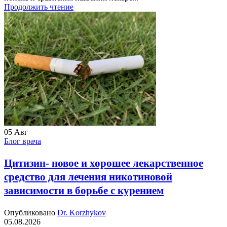
Продолжить чтение
05
Авг
Блог врача
Цитизин- новое и хорошее лекарственное
средство для лечения никотиновой
зависимости в борьбе с курением
Опубликовано
Dr. Korzhykov
05.08.2026