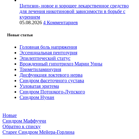
Цитизин- новое и хорошее лекарственное средство
для лечения никотиновой зависимости в борьбе с
курением
05.08.2026
4 Комментариев
Новые статьи
Головная боль напряжения
Эссенциальная пентозурия
Эпилептический статус
Врожденный гипотрихоз Марии Унны
Триметиламинурия
Дисфункция локтевого нерва
Синдром фасеточного сустава
Узловатая эритема
Синдром Потоцкого-Лупского
Синдром Нунан
Новые
Синдром Маффуччи
Обратно к списку
Старее
Синдром Мейера-Горлина