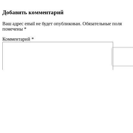
Добавить комментарий
Ваш адрес email не будет опубликован.
Обязательные поля
помечены
*
Комментарий
*
Имя
*
Email
*
This site is protected by reCAPTCHA and the Google
Privacy
Policy
and
Terms of Service
apply.