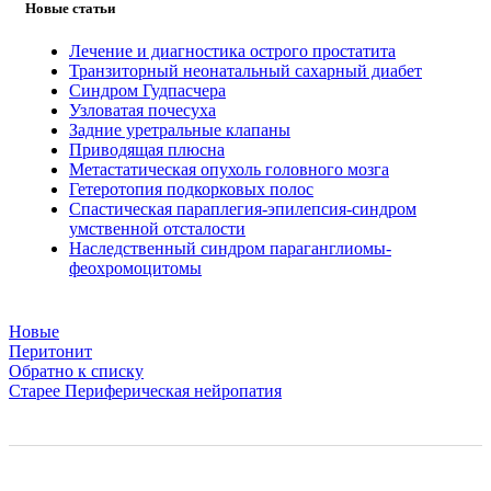
Новые статьи
Лечение и диагностика острого простатита
Транзиторный неонатальный сахарный диабет
Синдром Гудпасчера
Узловатая почесуха
Задние уретральные клапаны
Приводящая плюсна
Метастатическая опухоль головного мозга
Гетеротопия подкорковых полос
Спастическая параплегия-эпилепсия-синдром
умственной отсталости
Наследственный синдром параганглиомы-
феохромоцитомы
Новые
Перитонит
Обратно к списку
Старее
Периферическая нейропатия