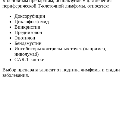
К основным препаратам, используемым для лечения
периферической Т-клеточной лимфомы, относятся:
Доксорубицин
Циклофосфамид
Винкристин
Преднизолон
Эпотилон
Бендамустин
Ингибиторы контрольных точек (например,
ниволумаб)
CAR-T клетки
Выбор препарата зависит от подтипа лимфомы и стадии
заболевания.