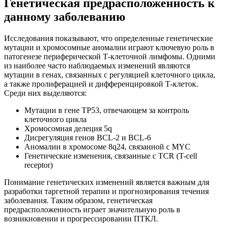
Генетическая предрасположенность к
данному заболеванию
Исследования показывают, что определенные генетические
мутации и хромосомные аномалии играют ключевую роль в
патогенезе периферической Т-клеточной лимфомы. Одними
из наиболее часто наблюдаемых изменений являются
мутации в генах, связанных с регуляцией клеточного цикла,
а также пролиферацией и дифференцировкой Т-клеток.
Среди них выделяются:
Мутации в гене TP53, отвечающем за контроль
клеточного цикла
Хромосомная делеция 5q
Дисрегуляция генов BCL-2 и BCL-6
Аномалии в хромосоме 8q24, связанной с MYC
Генетические изменения, связанные с TCR (T-cell
receptor)
Понимание генетических изменений является важным для
разработки таргетной терапии и прогнозирования течения
заболевания. Таким образом, генетическая
предрасположенность играет значительную роль в
возникновении и прогрессировании ПТКЛ.