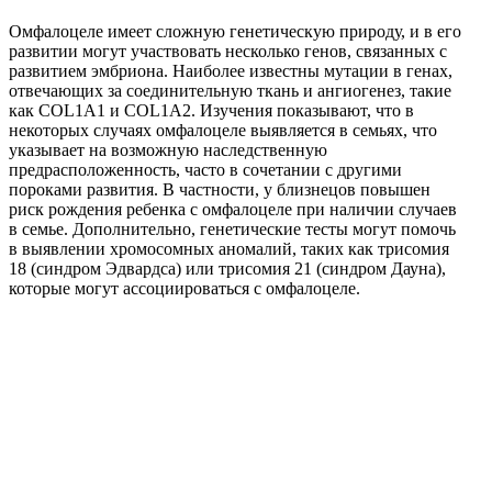
Омфалоцеле имеет сложную генетическую природу, и в его
развитии могут участвовать несколько генов, связанных с
развитием эмбриона. Наиболее известны мутации в генах,
отвечающих за соединительную ткань и ангиогенез, такие
как COL1A1 и COL1A2. Изучения показывают, что в
некоторых случаях омфалоцеле выявляется в семьях, что
указывает на возможную наследственную
предрасположенность, часто в сочетании с другими
пороками развития. В частности, у близнецов повышен
риск рождения ребенка с омфалоцеле при наличии случаев
в семье. Дополнительно, генетические тесты могут помочь
в выявлении хромосомных аномалий, таких как трисомия
18 (синдром Эдвардса) или трисомия 21 (синдром Дауна),
которые могут ассоциироваться с омфалоцеле.