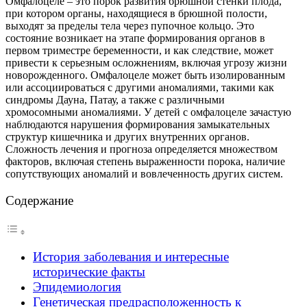
Омфалоцеле – это порок развития брюшной стенки плода,
при котором органы, находящиеся в брюшной полости,
выходят за пределы тела через пупочное кольцо. Это
состояние возникает на этапе формирования органов в
первом триместре беременности, и как следствие, может
привести к серьезным осложнениям, включая угрозу жизни
новорожденного. Омфалоцеле может быть изолированным
или ассоциироваться с другими аномалиями, такими как
синдромы Дауна, Патау, а также с различными
хромосомными аномалиями. У детей с омфалоцеле зачастую
наблюдаются нарушения формирования замыкательных
структур кишечника и других внутренних органов.
Сложность лечения и прогноза определяется множеством
факторов, включая степень выраженности порока, наличие
сопутствующих аномалий и вовлеченность других систем.
Содержание
История заболевания и интересные
исторические факты
Эпидемиология
Генетическая предрасположенность к