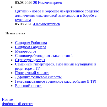
05.08.2026
29 Комментариев
Цитизин- новое и хорошее лекарственное средство
для лечения никотиновой зависимости в борьбе с
курением
05.08.2026
4 Комментариев
Новые статьи
Синдром Робинова
Синдром Гарднера
Мелореостоз
Спиноцеребеллярная атаксия тип 1
Стриктура уретры
Семейный гипертиреоз, вызванный мутациями в
рецепторе ТТГ
Поперечный миелит
Дефицит фолиевой кислоты
Генерализованное тревожное расстройство (ГТР)
Вросший ноготь
Новые
Фиброзный остеит