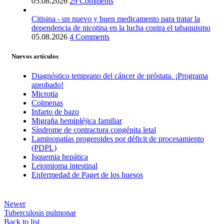
05.08.2026
29 Comments
Citisina - un nuevo y buen medicamento para tratar la
dependencia de nicotina en la lucha contra el tabaquismo
05.08.2026
4 Comments
Nuevos artículos
Diagnóstico temprano del cáncer de próstata. ¡Programa
aprobado!
Microtia
Colmenas
Infarto de bazo
Migraña hemipléjica familiar
Síndrome de contractura congénita letal
Laminopatías progeroides por déficit de procesamiento
(PDPL)
Isquemia hepática
Leiomioma intestinal
Enfermedad de Paget de los huesos
Newer
Tuberculosis pulmonar
Back to list