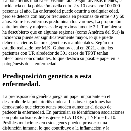
La poliarteritis nudosa es bastante rara. Según diversas fuentes, la
incidencia en la población oscila entre 2 y 10 casos por 100.000
personas al año. La enfermedad puede ocurrir a cualquier edad,
pero se detecta con mayor frecuencia en personas de entre 40 y 60
años. Entre los enfermos predominan los varones; La proporción
entre hombres y mujeres es de aproximadamente 2:1. También se
ha descubierto que en algunas regiones (como América del Sur) la
incidencia puede ser significativamente mayor, lo que puede
deberse a ciertos factores genéticos o ambientales. Según un
estudio realizado por M.K. Gubanov et al en 2021, entre los
pacientes con UP, alrededor de 301 casos de TP3T tenían
infecciones concomitantes, lo que destaca su posible papel en la
patogénesis de la enfermedad.
Predisposición genética a esta
enfermedad.
La predisposición genética juega un papel importante en el
desarrollo de la poliarteritis nudosa. Las investigaciones han
demostrado que ciertos genes pueden aumentar el riesgo de
padecer la enfermedad. En particular, se identificaron asociaciones
con polimorfismos de los genes HLA-DRB1, TNF-α e IL-10.
Posibles mutaciones en estos genes pueden provocar una
disfunción inmune, lo que contribuye a la inflamación y la