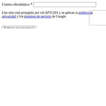
Correo electrónico
*
Este sitio está protegido por reCAPTCHA y se aplican la
política de
privacidad
y los
términos de servicio
de Google.
VALITERMED
Sitio web del Dr. Korzhykov. Diagnóstico de enfermedades,
asistencia médica. ¡Tratamos en la clínica, no en el sitio!
DIRECCIÓN:
WhatsApp: +34 611800762
E-mail: info@valintermed.com
CT en Valencia
resonancia magnética en valencia
Análisis de sangre en Valencia
Ultrasonidos en Valencia
CHEQUEO en Valencia