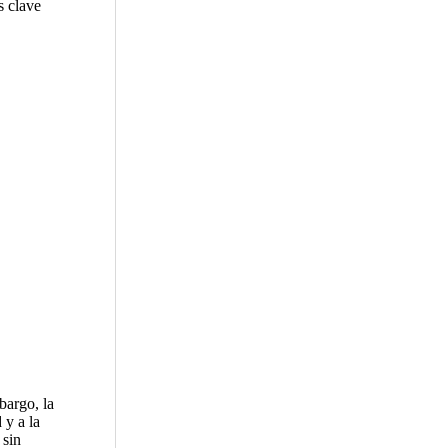
s clave
bargo, la
 y a la
 sin