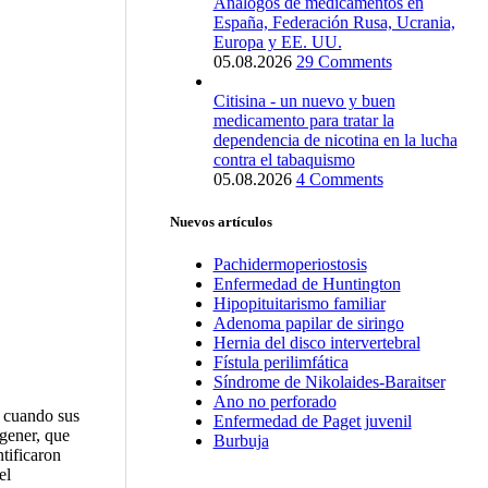
Análogos de medicamentos en
España, Federación Rusa, Ucrania,
Europa y EE. UU.
05.08.2026
29 Comments
Citisina - un nuevo y buen
medicamento para tratar la
dependencia de nicotina en la lucha
contra el tabaquismo
05.08.2026
4 Comments
Nuevos artículos
Pachidermoperiostosis
Enfermedad de Huntington
Hipopituitarismo familiar
Adenoma papilar de siringo
Hernia del disco intervertebral
Fístula perilimfática
Síndrome de Nikolaides-Baraitser
Ano no perforado
, cuando sus
Enfermedad de Paget juvenil
gener, que
Burbuja
tificaron
el