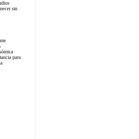
udios
necer sin
nte
s
osómica
tancia para
la