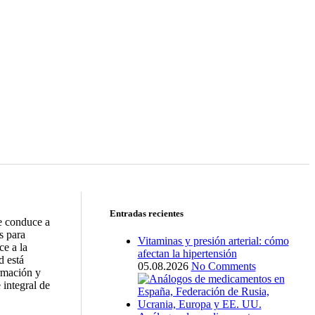
Entradas recientes
ue conduce a
s para
Vitaminas y presión arterial: cómo
ce a la
afectan la hipertensión
d está
05.08.2026
No Comments
ormación y
 integral de