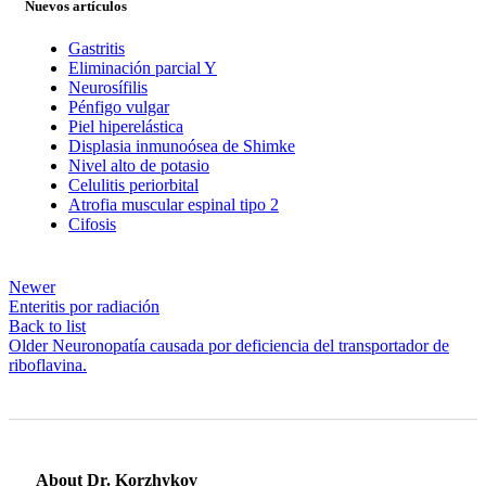
Nuevos artículos
Gastritis
Eliminación parcial Y
Neurosífilis
Pénfigo vulgar
Piel hiperelástica
Displasia inmunoósea de Shimke
Nivel alto de potasio
Celulitis periorbital
Atrofia muscular espinal tipo 2
Cifosis
Newer
Enteritis por radiación
Back to list
Older
Neuronopatía causada por deficiencia del transportador de
riboflavina.
About Dr. Korzhykov