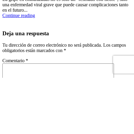
una enfermedad viral grave que puede causar complicaciones tanto
en el futuro...
Continue reading
Deja una respuesta
Tu dirección de correo electrónico no será publicada.
Los campos
obligatorios están marcados con
*
Comentario
*
Nombre
*
Correo electrónico
*
Este sitio está protegido por reCAPTCHA y se aplican la
política de