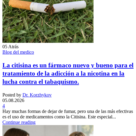
05
Atrás
Blog del medico
La citisina es un fármaco nuevo y bueno para el
tratamiento de la adicción a la nicotina en la
lucha contra el tabaquismo.
Posted by
Dr. Korzhykov
05.08.2026
4
Hay muchas formas de dejar de fumar, pero una de las más efectivas
es el uso de medicamentos como la Citisina. Este especial...
Continue reading