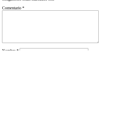
Comentario
*
Nombre
*
Correo electrónico
*
Este sitio está protegido por reCAPTCHA y se aplican la
política de
privacidad
y los
términos de servicio
de Google.
VALITERMED
Sitio web del Dr. Korzhykov. Diagnóstico de enfermedades,
asistencia médica. ¡Tratamos en la clínica, no en el sitio!