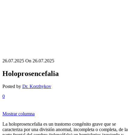
26.07.2025
On 26.07.2025
Holoprosencefalia
Posted by
Dr. Korzhykov
0
Mostrar columna
La holoprosencefalia es un trastorno congénito grave que se
caracteriza por una división anormal, incompleta o completa, de la
parte frontal del cerebro (telencéfalo) en hemisferios izquierdo y