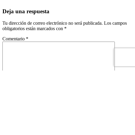
Deja una respuesta
Tu dirección de correo electrónico no será publicada.
Los campos
obligatorios están marcados con
*
Comentario
*
Nombre
*
Correo electrónico
*
Este sitio está protegido por reCAPTCHA y se aplican la
política de
privacidad
y los
términos de servicio
de Google.