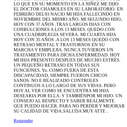
LO QUE EN SU MOMENTO EN LA NIÑEZ ME DIJO
EL DOCTOR CHAMOLES EN SU LABORATORIO. EN
FEBRERO DEL93 NACIO MI HIJA FALLECINDO EN
NOVIEMBRE DEL MISMO AÑO. MI SEGUNDO HIJO,
HOY CON 37 AÑOS .TRAS LARGOS DIAS CON
CONBULCIONES A LOS 13 MESES. QUEDO CON
UNA CUADRIPLEGIA SEVERA. MI CUARTA HIJA
HOY CON 35 AÑOS .A LOS 13 MESES QUEDO CON
RETRASO MENTAL Y TRASTORNOS EN SU
MARCHA Y EMIPLEJIA. NUNCA TUVIERON UN
TRATAMIENTO PARA DICHA ENFERMEDAD. HOY
MI HIJA PRESENTO DESPUES DE MUCHO ESTRÉS.
UN PEQUEÑO RETRASO EN TODAS SUS
FUNCIONES. Yo. COMO FUERA DE ESTA
DISCAPACIDAD, SIEMPRE FUERON CHICOS
SANOS. NO E REALIZADO CONTROLES
CONTINUOS A LO LARGO DE SUS VIDAS. PERO
HOY AL VER COMO SE ENCUENTRA MI HIJA
DESEARIA POR ELLA. Y TAMBIÉNPOR MI HIJO. UN
CONSEJO AL RESPECTO Y SABER REALMENTE
QUE PUEDO HACER. PARA NO PERDER Y MEJORAR
SU CALIDAD DE VIDA.SALUDA MUY ATTE .
Responder