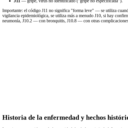
J11
— gripe, virus no identificado ("gripe no especificada").
Importante: el código J11 no significa "forma leve" — se utiliza cuando
vigilancia epidemiológica, se utiliza más a menudo J10, si hay con
neumonía, J10.2 — con bronquitis, J10.8 — con otras complicaciones (
Historia de la enfermedad y hechos históric