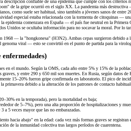
a descripción confiable de una epidemia que cumple con los criterios 
boom" de la gripe ocurrió en el siglo XX. La pandemia más destructiv
ianos, como suele ser habitual, sino también a jóvenes sanos de entre 20 
vidad especial estaba relacionada con la tormenta de citoquinas — una
 la epidemia comenzara en España — el país fue neutral en la Primera 
os Unidos se ocultaba información para no socavar la moral. Por lo ta
 en 1968 — la "hongkonesa" (H3N2). Ambas cepas surgieron debido a la
 genoma viral — esto se convirtió en el punto de partida para la virol
de enfermedades)
nes en el mundo. Según la OMS, cada año entre 5% y 15% de la poblaci
mas graves, y entre 290 y 650 mil son muertes. En Rusia, según datos de
mente 15–20% fueron gripe confirmada en laboratorio. El pico de incid
la primavera debido a la alteración de los patrones de contacto habitu
20–30% en la temporada), pero la mortalidad es baja;
rededor de 5–7%), pero una alta proporción de hospitalizaciones y muer
e 3 a 5 veces mayor que las no embarazadas.
iento hacia abajo" en la edad: cada vez más formas graves se registran 
ución de la inmunidad colectiva tras largos períodos de cuarentena.