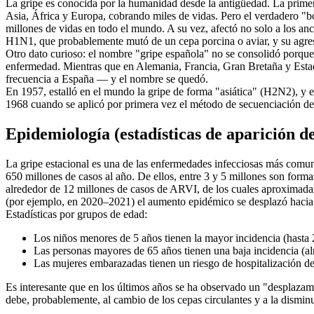
La gripe es conocida por la humanidad desde la antigüedad. La primer
Asia, África y Europa, cobrando miles de vidas. Pero el verdadero "
millones de vidas en todo el mundo. A su vez, afectó no solo a los anc
H1N1, que probablemente mutó de un cepa porcina o aviar, y su agresi
Otro dato curioso: el nombre "gripe española" no se consolidó porque
enfermedad. Mientras que en Alemania, Francia, Gran Bretaña y Estad
frecuencia a España — y el nombre se quedó.
En 1957, estalló en el mundo la gripe de forma "asiática" (H2N2), y
1968 cuando se aplicó por primera vez el método de secuenciación del
Epidemiología (estadísticas de aparición 
La gripe estacional es una de las enfermedades infecciosas más comu
650 millones de casos al año. De ellos, entre 3 y 5 millones son for
alrededor de 12 millones de casos de ARVI, de los cuales aproximada
(por ejemplo, en 2020–2021) el aumento epidémico se desplazó hacia 
Estadísticas por grupos de edad:
Los niños menores de 5 años tienen la mayor incidencia (hasta 
Las personas mayores de 65 años tienen una baja incidencia (al
Las mujeres embarazadas tienen un riesgo de hospitalización d
Es interesante que en los últimos años se ha observado un "desplazam
debe, probablemente, al cambio de los cepas circulantes y a la dismin