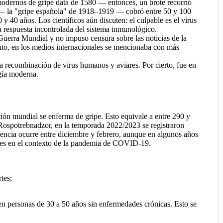
modernos de gripe data de 1580 — entonces, un brote recorrió
a — la "gripe española" de 1918–1919 — cobró entre 50 y 100
y 40 años. Los científicos aún discuten: el culpable es el virus
 respuesta incontrolada del sistema inmunológico.
Guerra Mundial y no impuso censura sobre las noticias de la
nto, en los medios internacionales se mencionaba con más
 recombinación de virus humanos y aviares. Por cierto, fue en
ogía moderna.
ón mundial se enferma de gripe. Esto equivale a entre 290 y
 Rospotrebnadzor, en la temporada 2022/2023 se registraron
encia ocurre entre diciembre y febrero, aunque en algunos años
ales en el contexto de la pandemia de COVID-19.
tes;
en personas de 30 a 50 años sin enfermedades crónicas. Esto se