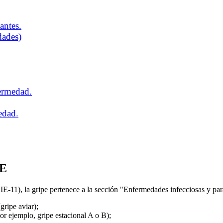
antes.
dades)
fermedad.
edad.
IE
E-11), la gripe pertenece a la sección "Enfermedades infecciosas y para
gripe aviar);
or ejemplo, gripe estacional A o B);