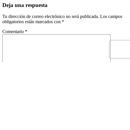
Deja una respuesta
Tu dirección de correo electrónico no será publicada.
Los campos
obligatorios están marcados con
*
Comentario
*
Nombre
*
Correo electrónico
*
Este sitio está protegido por reCAPTCHA y se aplican la
política de
privacidad
y los
términos de servicio
de Google.
VALITERMED