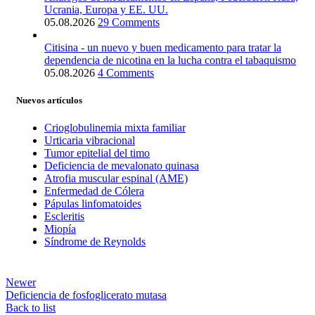
Ucrania, Europa y EE. UU.
05.08.2026
29 Comments
Citisina - un nuevo y buen medicamento para tratar la
dependencia de nicotina en la lucha contra el tabaquismo
05.08.2026
4 Comments
Nuevos artículos
Crioglobulinemia mixta familiar
Urticaria vibracional
Tumor epitelial del timo
Deficiencia de mevalonato quinasa
Atrofia muscular espinal (AME)
Enfermedad de Cólera
Pápulas linfomatoides
Escleritis
Miopía
Síndrome de Reynolds
Newer
Deficiencia de fosfoglicerato mutasa
Back to list