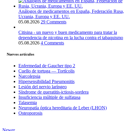
Análogos de medicamentos en España, Federación Rusa,
Ucrania, Europa y EE. UU.
05.08.2026
29 Comments
Citisina - un nuevo y buen medicamento para tratar la
dependencia de nicotina en la lucha contra el tabaquismo
05.08.2026
4 Comments
Nuevos artículos
Enfermedad de Gaucher tipo 2
Cuello de tortuga — Tortícolis
Narcolepsia
Hipersensibilidad Pneumonitis
Lesión del nervio laríngeo
Síndrome de queratitis-ictiosis-sordera
Insuficiencia múltiple de sulfatasa
Talasemia
Neuropatía óptica hereditaria de Leber (LHON)
Osteoporosis
Newer