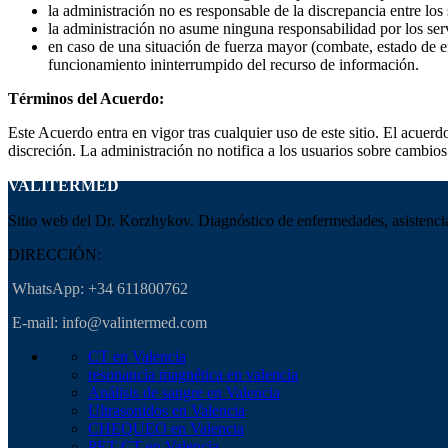
la administración no es responsable de la discrepancia entre los
la administración no asume ninguna responsabilidad por los serv
en caso de una situación de fuerza mayor (combate, estado de em
funcionamiento ininterrumpido del recurso de información.
Términos del Acuerdo:
Este Acuerdo entra en vigor tras cualquier uso de este sitio. El acuer
discreción. La administración no notifica a los usuarios sobre cambio
VALITERMED
Sitio web del Dr. Korzhykov. Diagnóstico de enfermedades, asistencia 
DIRECCIÓN:
WhatsApp: +34 611800762
E-mail: info@valintermed.com
CT en Valencia
resonancia magnética en valencia
Análisis de sangre en Valencia
Ultrasonidos en Valencia
CHEQUEO en Valencia
PET-CT en Valencia