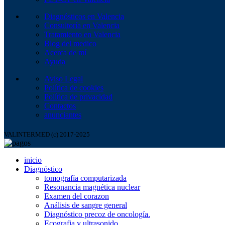
Diagnósticos en Valencia
Consultoría en Valencia
Tratamiento en Valencia
Blog del medico
Acerca de mí
Ayuda
Aviso Legal
Política de cookies
Política de privacidad
Contactos
anunciantes
VALINTERMED (c) 2017-2025
inicio
Diagnóstico
tomografía computarizada
Resonancia magnética nuclear
Examen del corazon
Análisis de sangre general
Diagnóstico precoz de oncología.
Ecografia y ultrasonido